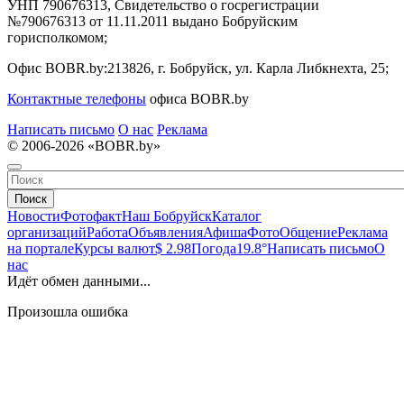
УНП 790676313, Свидетельство о госрегистрации
№790676313 от 11.11.2011 выдано Бобруйским
горисполкомом;
Офис BOBR.by:
213826, г. Бобруйск, ул. Карла Либкнехта, 25;
Контактные телефоны
офиса BOBR.by
Написать письмо
О нас
Реклама
© 2006-2026 «BOBR.by»
Поиск
Новости
Фотофакт
Наш Бобруйск
Каталог
организаций
Работа
Объявления
Афиша
Фото
Общение
Реклама
на портале
Курсы валют
$ 2.98
Погода
19.8°
Написать письмо
О
нас
Идёт обмен данными...
Произошла ошибка