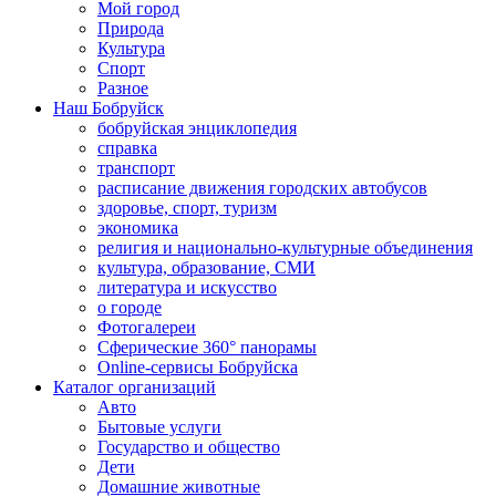
Мой город
Природа
Культура
Спорт
Разное
Наш Бобруйск
бобруйская энциклопедия
справка
транспорт
расписание движения городских автобусов
здоровье, спорт, туризм
экономика
религия и национально-культурные объединения
культура, образование, СМИ
литература и искусство
о городе
Фотогалереи
Сферические 360° панорамы
Online-сервисы Бобруйска
Каталог организаций
Авто
Бытовые услуги
Государство и общество
Дети
Домашние животные