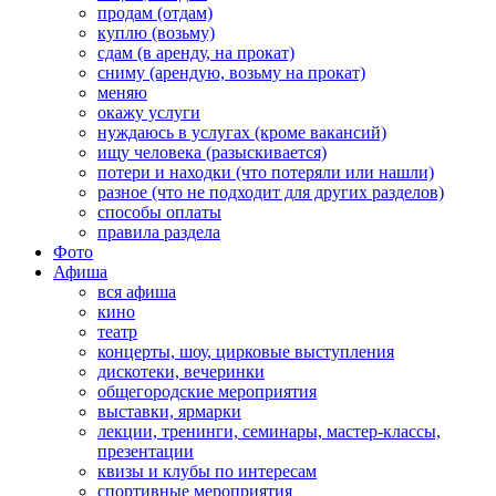
продам (отдам)
куплю (возьму)
сдам (в аренду, на прокат)
сниму (арендую, возьму на прокат)
меняю
окажу услуги
нуждаюсь в услугах (кроме вакансий)
ищу человека (разыскивается)
потери и находки (что потеряли или нашли)
разное (что не подходит для других разделов)
способы оплаты
правила раздела
Фото
Афиша
вся афиша
кино
театр
концерты, шоу, цирковые выступления
дискотеки, вечеринки
общегородские мероприятия
выставки, ярмарки
лекции, тренинги, семинары, мастер-классы,
презентации
квизы и клубы по интересам
спортивные мероприятия