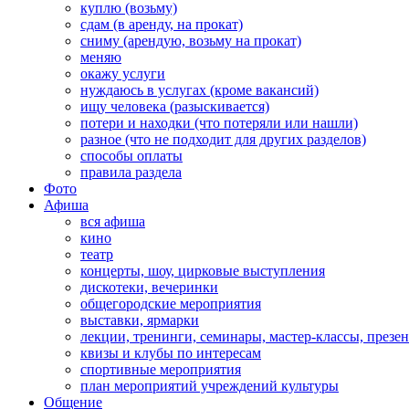
куплю (возьму)
сдам (в аренду, на прокат)
сниму (арендую, возьму на прокат)
меняю
окажу услуги
нуждаюсь в услугах (кроме вакансий)
ищу человека (разыскивается)
потери и находки (что потеряли или нашли)
разное (что не подходит для других разделов)
способы оплаты
правила раздела
Фото
Афиша
вся афиша
кино
театр
концерты, шоу, цирковые выступления
дискотеки, вечеринки
общегородские мероприятия
выставки, ярмарки
лекции, тренинги, семинары, мастер-классы, презе
квизы и клубы по интересам
спортивные мероприятия
план мероприятий учреждений культуры
Общение