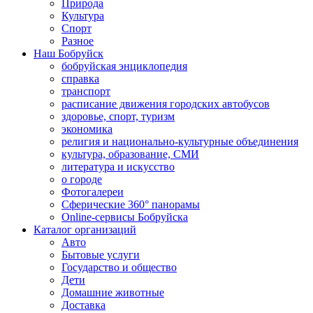
Природа
Культура
Спорт
Разное
Наш Бобруйск
бобруйская энциклопедия
справка
транспорт
расписание движения городских автобусов
здоровье, спорт, туризм
экономика
религия и национально-культурные объединения
культура, образование, СМИ
литература и искусство
о городе
Фотогалереи
Сферические 360° панорамы
Online-сервисы Бобруйска
Каталог организаций
Авто
Бытовые услуги
Государство и общество
Дети
Домашние животные
Доставка