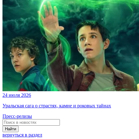
24 июля 2026
Уральская сага о страстях, камне и роковых тайнах
Пресс-релизы
Найти
вернуться в раздел