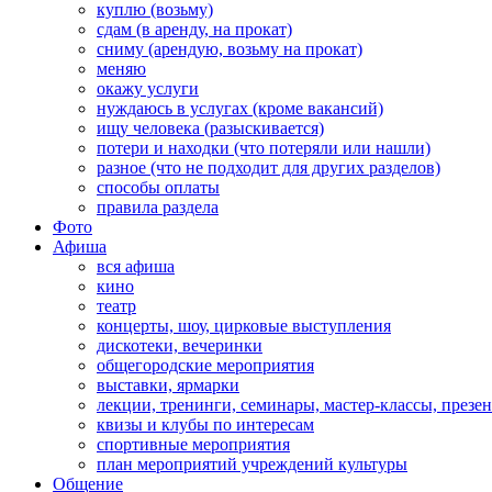
куплю (возьму)
сдам (в аренду, на прокат)
сниму (арендую, возьму на прокат)
меняю
окажу услуги
нуждаюсь в услугах (кроме вакансий)
ищу человека (разыскивается)
потери и находки (что потеряли или нашли)
разное (что не подходит для других разделов)
способы оплаты
правила раздела
Фото
Афиша
вся афиша
кино
театр
концерты, шоу, цирковые выступления
дискотеки, вечеринки
общегородские мероприятия
выставки, ярмарки
лекции, тренинги, семинары, мастер-классы, презе
квизы и клубы по интересам
спортивные мероприятия
план мероприятий учреждений культуры
Общение