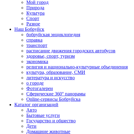
Мой город
Природа
Культура
Спорт
Разное
Наш Бобруйск
бобруйская энциклопедия
справка
транспорт
расписание движения городских автобусов
здоровье, спорт, туризм
экономика
религия и национально-культурные объединения
культура, образование, СМИ
литература и искусство
о городе
Фотогалереи
Сферические 360° панорамы
Online-сервисы Бобруйска
Каталог организаций
Авто
Бытовые услуги
Государство и общество
Дети
Домашние животные