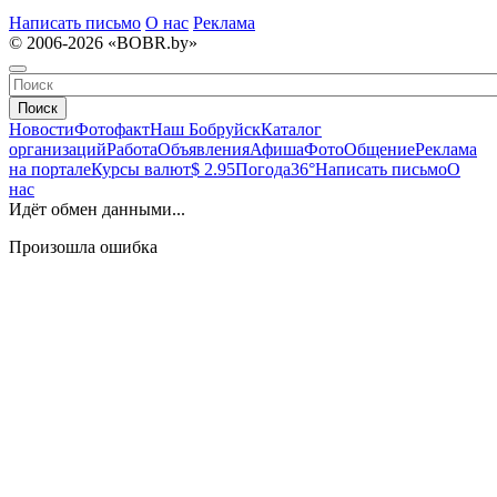
Написать письмо
О нас
Реклама
© 2006-2026 «BOBR.by»
Поиск
Новости
Фотофакт
Наш Бобруйск
Каталог
организаций
Работа
Объявления
Афиша
Фото
Общение
Реклама
на портале
Курсы валют
$ 2.95
Погода
36°
Написать письмо
О
нас
Идёт обмен данными...
Произошла ошибка