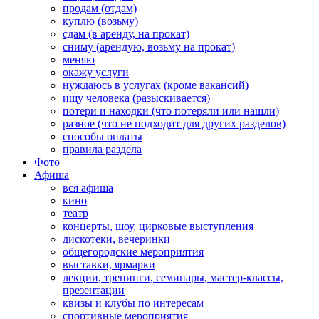
продам (отдам)
куплю (возьму)
сдам (в аренду, на прокат)
сниму (арендую, возьму на прокат)
меняю
окажу услуги
нуждаюсь в услугах (кроме вакансий)
ищу человека (разыскивается)
потери и находки (что потеряли или нашли)
разное (что не подходит для других разделов)
способы оплаты
правила раздела
Фото
Афиша
вся афиша
кино
театр
концерты, шоу, цирковые выступления
дискотеки, вечеринки
общегородские мероприятия
выставки, ярмарки
лекции, тренинги, семинары, мастер-классы,
презентации
квизы и клубы по интересам
спортивные мероприятия