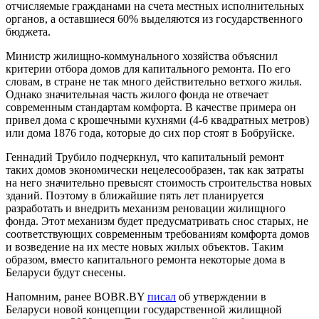
отчисляемые гражданами на счета местных исполнительных
органов, а оставшиеся 60% выделяются из государственного
бюджета.
Министр жилищно-коммунального хозяйства объяснил
критерии отбора домов для капитального ремонта. По его
словам, в стране не так много действительно ветхого жилья.
Однако значительная часть жилого фонда не отвечает
современным стандартам комфорта. В качестве примера он
привел дома с крошечными кухнями (4-6 квадратных метров)
или дома 1876 года, которые до сих пор стоят в Бобруйске.
Геннадий Трубило подчеркнул, что капитальный ремонт
таких домов экономически нецелесообразен, так как затраты
на него значительно превысят стоимость строительства новых
зданий. Поэтому в ближайшие пять лет планируется
разработать и внедрить механизм реновации жилищного
фонда. Этот механизм будет предусматривать снос старых, не
соответствующих современным требованиям комфорта домов
и возведение на их месте новых жилых объектов. Таким
образом, вместо капитального ремонта некоторые дома в
Беларуси будут снесены.
Напомним, ранее BOBR.BY
писал
об
утверждении в
Беларуси новой концепции государственной жилищной