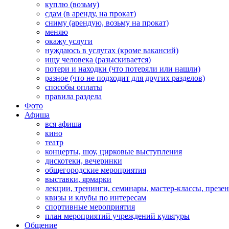
куплю (возьму)
сдам (в аренду, на прокат)
сниму (арендую, возьму на прокат)
меняю
окажу услуги
нуждаюсь в услугах (кроме вакансий)
ищу человека (разыскивается)
потери и находки (что потеряли или нашли)
разное (что не подходит для других разделов)
способы оплаты
правила раздела
Фото
Афиша
вся афиша
кино
театр
концерты, шоу, цирковые выступления
дискотеки, вечеринки
общегородские мероприятия
выставки, ярмарки
лекции, тренинги, семинары, мастер-классы, презе
квизы и клубы по интересам
спортивные мероприятия
план мероприятий учреждений культуры
Общение