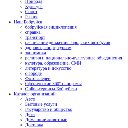
Природа
Культура
Спорт
Разное
Наш Бобруйск
бобруйская энциклопедия
справка
транспорт
расписание движения городских автобусов
здоровье, спорт, туризм
экономика
религия и национально-культурные объединения
культура, образование, СМИ
литература и искусство
о городе
Фотогалереи
Сферические 360° панорамы
Online-сервисы Бобруйска
Каталог организаций
Авто
Бытовые услуги
Государство и общество
Дети
Домашние животные
Доставка