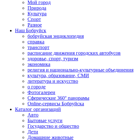
Мой город
Природа
Культура
Спорт
Разное
Наш Бобруйск
бобруйская энциклопедия
справка
транспорт
расписание движения городских автобусов
здоровье, спорт, туризм
экономика
религия и национально-культурные объединения
культура, образование, СМИ
литература и искусство
о городе
Фотогалереи
Сферические 360° панорамы
Online-сервисы Бобруйска
Каталог организаций
Авто
Бытовые услуги
Государство и общество
Дети
Домашние животные