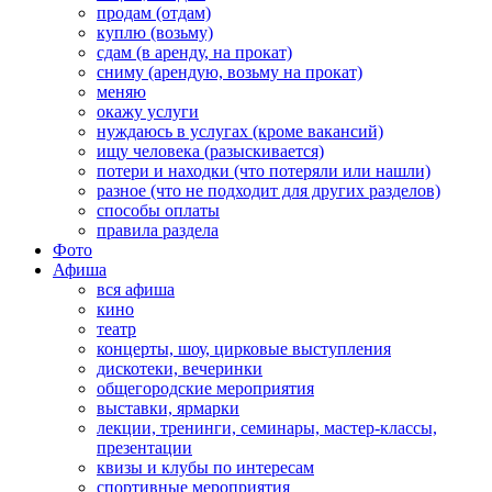
продам (отдам)
куплю (возьму)
сдам (в аренду, на прокат)
сниму (арендую, возьму на прокат)
меняю
окажу услуги
нуждаюсь в услугах (кроме вакансий)
ищу человека (разыскивается)
потери и находки (что потеряли или нашли)
разное (что не подходит для других разделов)
способы оплаты
правила раздела
Фото
Афиша
вся афиша
кино
театр
концерты, шоу, цирковые выступления
дискотеки, вечеринки
общегородские мероприятия
выставки, ярмарки
лекции, тренинги, семинары, мастер-классы,
презентации
квизы и клубы по интересам
спортивные мероприятия