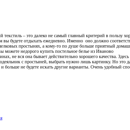
кстиль – это далеко не самый главный критерий в пользу хоро
ом вы будете отдыхать ежедневно. Именно оно должно соответств
шелковых простынях, а кому-то по душе больше приятный домаш
вы можете ­недорого купить постельное белье из Иваново­
, не вся она бывает действительно хорошего качества. Здесь ва
ододеяльник с простыней, выбрать нужно лишь картинку. Но это д
у и больше не будете искать другие варианты. Очень удобный с
ия