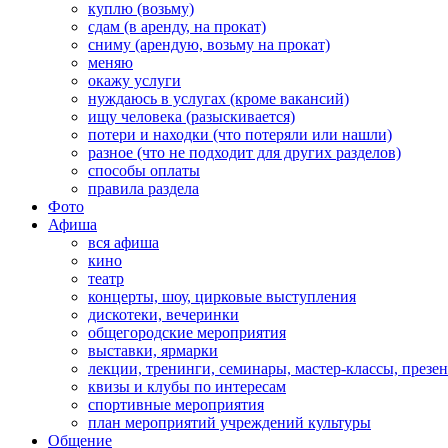
куплю (возьму)
сдам (в аренду, на прокат)
сниму (арендую, возьму на прокат)
меняю
окажу услуги
нуждаюсь в услугах (кроме вакансий)
ищу человека (разыскивается)
потери и находки (что потеряли или нашли)
разное (что не подходит для других разделов)
способы оплаты
правила раздела
Фото
Афиша
вся афиша
кино
театр
концерты, шоу, цирковые выступления
дискотеки, вечеринки
общегородские мероприятия
выставки, ярмарки
лекции, тренинги, семинары, мастер-классы, презе
квизы и клубы по интересам
спортивные мероприятия
план мероприятий учреждений культуры
Общение