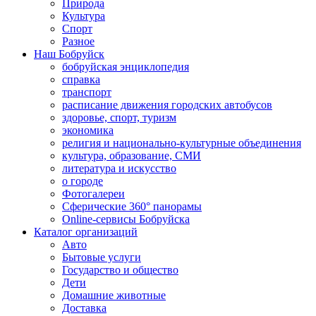
Природа
Культура
Спорт
Разное
Наш Бобруйск
бобруйская энциклопедия
справка
транспорт
расписание движения городских автобусов
здоровье, спорт, туризм
экономика
религия и национально-культурные объединения
культура, образование, СМИ
литература и искусство
о городе
Фотогалереи
Сферические 360° панорамы
Online-сервисы Бобруйска
Каталог организаций
Авто
Бытовые услуги
Государство и общество
Дети
Домашние животные
Доставка