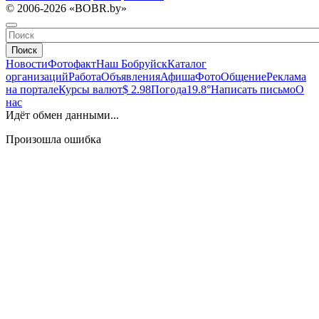
© 2006-2026 «BOBR.by»
Поиск
Новости
Фотофакт
Наш Бобруйск
Каталог
организаций
Работа
Объявления
Афиша
Фото
Общение
Реклама
на портале
Курсы валют
$ 2.98
Погода
19.8°
Написать письмо
О
нас
Идёт обмен данными...
Произошла ошибка