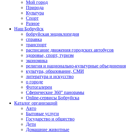
Мой город
Природа
Культура
Спорт
Разное
Наш Бобруйск
бобруйская энциклопедия
справка
транспорт
расписание движения городских автобусов
здоровье, спорт, туризм
экономика
религия и национально-культурные объединения
культура, образование, СМИ
литература и искусство
о городе
Фотогалереи
Сферические 360° панорамы
Online-сервисы Бобруйска
Каталог организаций
Авто
Бытовые услуги
Государство и общество
Дети
Домашние животные