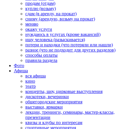
продам (отдам)
куплю (возьму)
сдам (в аренду, на прокат)
сниму (арендую, возьму на прокат)
меняю
окажу услуги
нуждаюсь в услугах (кроме вакансий)
ищу человека (разыскивается)
потери и находки (что потеряли или нашли)
разное (что не подходит для других разделов)
способы оплаты
правила раздела
Фото
Афиша
вся афиша
кино
театр
концерты, шоу, цирковые выступления
дискотеки, вечеринки
общегородские мероприятия
выставки, ярмарки
лекции, тренинги, семинары, мастер-классы,
презентации
квизы и клубы по интересам
спортивные мероприятия