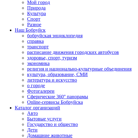
Мой город
Природа
Культура
Спорт
Разное
Наш Бобруйск
бобруйская энциклопедия
справка
транспорт
расписание движения городских автобусов
здоровье, спорт, туризм
экономика
религия и национально-культурные объединения
культура, образование, СМИ
литература и искусство
о городе
Фотогалереи
Сферические 360° панорамы
Online-сервисы Бобруйска
Каталог организаций
Авто
Бытовые услуги
Государство и общество
Дети
Домашние животные