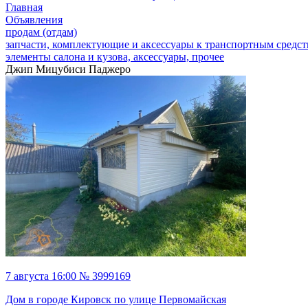
Главная
Объявления
продам (отдам)
запчасти, комплектующие и аксессуары к транспортным средс
элементы салона и кузова, аксессуары, прочее
Джип Мицубиси Паджеро
7 августа 16:00 № 3999169
Дом в городе Кировск по улице Первомайская