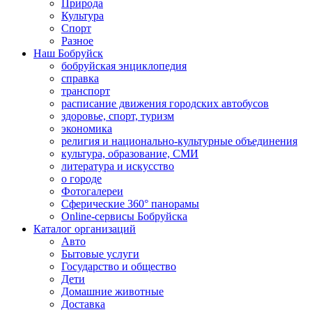
Природа
Культура
Спорт
Разное
Наш Бобруйск
бобруйская энциклопедия
справка
транспорт
расписание движения городских автобусов
здоровье, спорт, туризм
экономика
религия и национально-культурные объединения
культура, образование, СМИ
литература и искусство
о городе
Фотогалереи
Сферические 360° панорамы
Online-сервисы Бобруйска
Каталог организаций
Авто
Бытовые услуги
Государство и общество
Дети
Домашние животные
Доставка