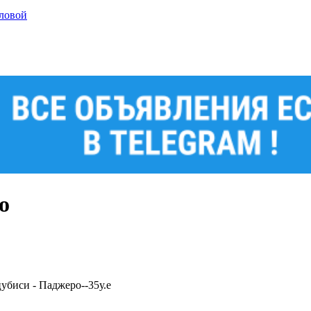
гловой
о
цубиси - Паджеро--35у.е