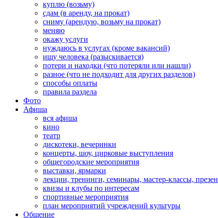
куплю (возьму)
сдам (в аренду, на прокат)
сниму (арендую, возьму на прокат)
меняю
окажу услуги
нуждаюсь в услугах (кроме вакансий)
ищу человека (разыскивается)
потери и находки (что потеряли или нашли)
разное (что не подходит для других разделов)
способы оплаты
правила раздела
Фото
Афиша
вся афиша
кино
театр
дискотеки, вечеринки
концерты, шоу, цирковые выступления
общегородские мероприятия
выставки, ярмарки
лекции, тренинги, семинары, мастер-классы, презе
квизы и клубы по интересам
спортивные мероприятия
план мероприятий учреждений культуры
Общение