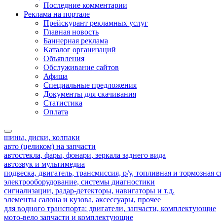
Последние комментарии
Реклама на портале
Прейскурант рекламных услуг
Главная новость
Баннерная реклама
Каталог организаций
Объявления
Обслуживание сайтов
Афиша
Специальные предложения
Документы для скачивания
Статистика
Оплата
шины, диски, колпаки
авто (целиком) на запчасти
автостекла, фары, фонари, зеркала заднего вида
автозвук и мультимедиа
подвеска, двигатель, трансмиссия, р/у, топливная и тормозная 
электрооборудование, системы диагностики
сигнализации, радар-детекторы, навигаторы и т.д.
элементы салона и кузова, аксессуары, прочее
для водного транспорта: двигатели, запчасти, комплектующие
мото-вело запчасти и комплектующие