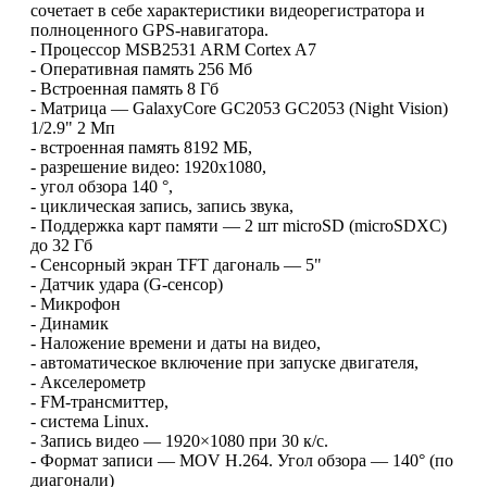
сочетает в себе характеристики видеорегистратора и
полноценного GPS-навигатора.
- Процессор MSB2531 ARM Cortex A7
- Оперативная память 256 Мб
- Встроенная память 8 Гб
- Матрица — GalaxyCore GC2053 GC2053 (Night Vision)
1/2.9" 2 Мп
- встроенная память 8192 МБ,
- разрешение видео: 1920x1080,
- угол обзора 140 °,
- циклическая запись, запись звука,
- Поддержка карт памяти — 2 шт microSD (microSDXC)
до 32 Гб
- Сенсорный экран TFT дагональ — 5"
- Датчик удара (G-сенсор)
- Микрофон
- Динамик
- Наложение времени и даты на видео,
- автоматическое включение при запуске двигателя,
- Акселерометр
- FM-трансмиттер,
- система Linux.
- Запись видео — 1920×1080 при 30 к/с.
- Формат записи — MOV H.264. Угол обзора — 140° (по
диагонали)