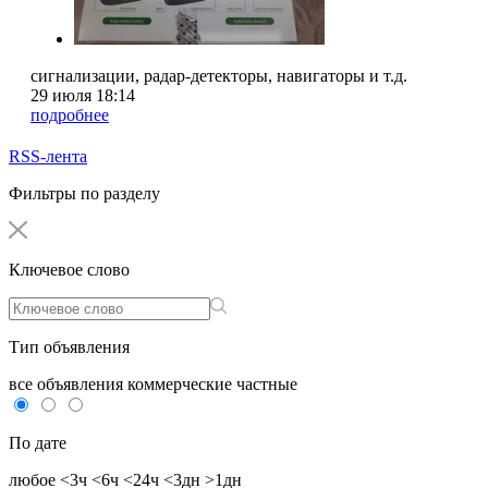
сигнализации, радар-детекторы, навигаторы и т.д.
29 июля 18:14
подробнее
RSS-лента
Фильтры по разделу
Ключевое слово
Тип объявления
все объявления
коммерческие
частные
По дате
любое
<3ч
<6ч
<24ч
<3дн
>1дн