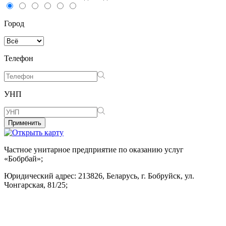
Город
Телефон
УНП
Применить
Частное унитарное предприятие по оказанию услуг
«Бобрбай»;
Юридический адрес:
213826, Беларусь, г. Бобруйск, ул.
Чонгарская, 81/25;
УНП 790676313, Свидетельство о госрегистрации
№790676313 от 11.11.2011 выдано Бобруйским
горисполкомом;