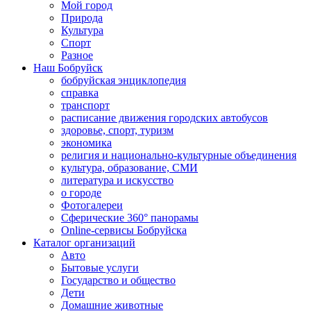
Мой город
Природа
Культура
Спорт
Разное
Наш Бобруйск
бобруйская энциклопедия
справка
транспорт
расписание движения городских автобусов
здоровье, спорт, туризм
экономика
религия и национально-культурные объединения
культура, образование, СМИ
литература и искусство
о городе
Фотогалереи
Сферические 360° панорамы
Online-сервисы Бобруйска
Каталог организаций
Авто
Бытовые услуги
Государство и общество
Дети
Домашние животные