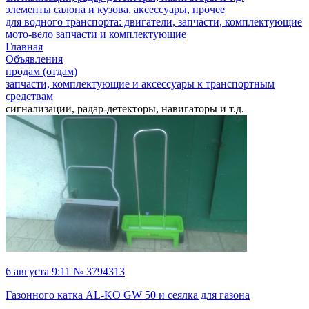
элементы салона и кузова, аксессуары, прочее
для водного транспорта: двигатели, запчасти, комплектующие
мото-вело запчасти и комплектующие
Главная
Объявления
продам (отдам)
запчасти, комплектующие и аксессуары к транспортным
средствам
сигнализации, радар-детекторы, навигаторы и т.д.
6 августа 9:11 № 3794313
Газонного катка AL-KO GW 50 и сеялка для газона