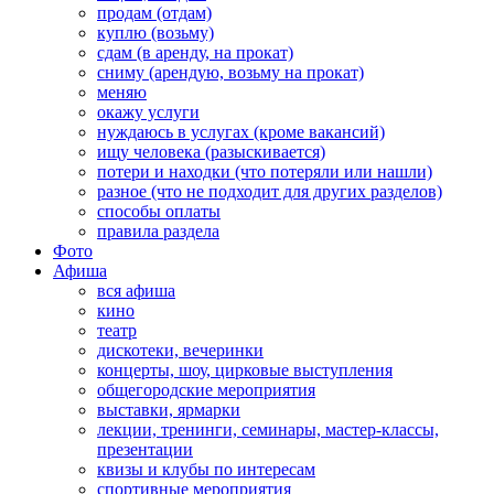
продам (отдам)
куплю (возьму)
сдам (в аренду, на прокат)
сниму (арендую, возьму на прокат)
меняю
окажу услуги
нуждаюсь в услугах (кроме вакансий)
ищу человека (разыскивается)
потери и находки (что потеряли или нашли)
разное (что не подходит для других разделов)
способы оплаты
правила раздела
Фото
Афиша
вся афиша
кино
театр
дискотеки, вечеринки
концерты, шоу, цирковые выступления
общегородские мероприятия
выставки, ярмарки
лекции, тренинги, семинары, мастер-классы,
презентации
квизы и клубы по интересам
спортивные мероприятия