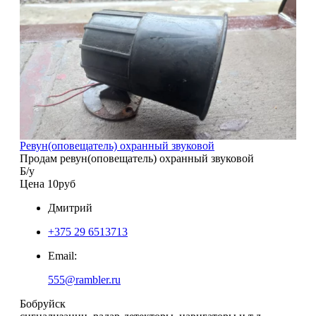
Ревун(оповещатель) охранный звуковой
Продам ревун(оповещатель) охранный звуковой
Б/у
Цена 10руб
Дмитрий
+375 29 6513713
Email:
555@rambler.ru
Бобруйск