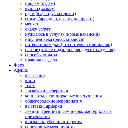
продам (отдам)
куплю (возьму)
сдам (в аренду, на прокат)
сниму (арендую, возьму на прокат)
меняю
окажу услуги
нуждаюсь в услугах (кроме вакансий)
ищу человека (разыскивается)
потери и находки (что потеряли или нашли)
разное (что не подходит для других разделов)
способы оплаты
правила раздела
Фото
Афиша
вся афиша
кино
театр
дискотеки, вечеринки
концерты, шоу, цирковые выступления
общегородские мероприятия
выставки, ярмарки
лекции, тренинги, семинары, мастер-классы,
презентации
квизы и клубы по интересам
спортивные мероприятия