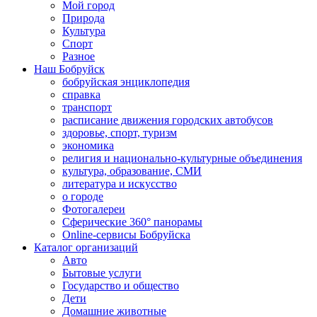
Мой город
Природа
Культура
Спорт
Разное
Наш Бобруйск
бобруйская энциклопедия
справка
транспорт
расписание движения городских автобусов
здоровье, спорт, туризм
экономика
религия и национально-культурные объединения
культура, образование, СМИ
литература и искусство
о городе
Фотогалереи
Сферические 360° панорамы
Online-сервисы Бобруйска
Каталог организаций
Авто
Бытовые услуги
Государство и общество
Дети
Домашние животные