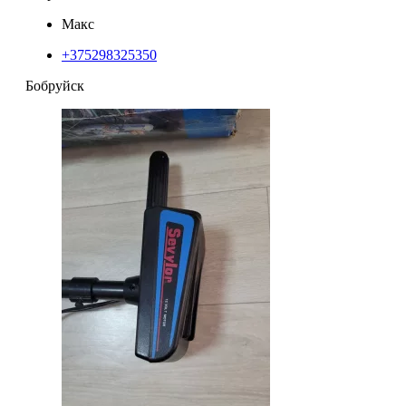
Макс
+375298325350
Бобруйск