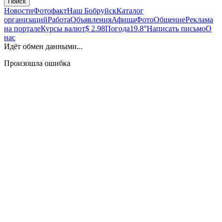
Поиск
Новости
Фотофакт
Наш Бобруйск
Каталог
организаций
Работа
Объявления
Афиша
Фото
Общение
Реклама
на портале
Курсы валют
$ 2.98
Погода
19.8°
Написать письмо
О
нас
Идёт обмен данными...
Произошла ошибка