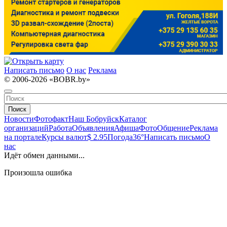
Написать письмо
О нас
Реклама
© 2006-2026 «BOBR.by»
Поиск
Новости
Фотофакт
Наш Бобруйск
Каталог
организаций
Работа
Объявления
Афиша
Фото
Общение
Реклама
на портале
Курсы валют
$ 2.95
Погода
36°
Написать письмо
О
нас
Идёт обмен данными...
Произошла ошибка