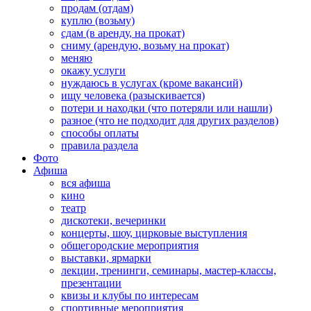
продам (отдам)
куплю (возьму)
сдам (в аренду, на прокат)
сниму (арендую, возьму на прокат)
меняю
окажу услуги
нуждаюсь в услугах (кроме вакансий)
ищу человека (разыскивается)
потери и находки (что потеряли или нашли)
разное (что не подходит для других разделов)
способы оплаты
правила раздела
Фото
Афиша
вся афиша
кино
театр
дискотеки, вечеринки
концерты, шоу, цирковые выступления
общегородские мероприятия
выставки, ярмарки
лекции, тренинги, семинары, мастер-классы,
презентации
квизы и клубы по интересам
спортивные мероприятия