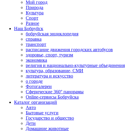
Мой город
Природа
Культура
Спорт
Разное
Наш Бобруйск
бобруйская энциклопедия
справка
транспорт
расписание движения городских автобусов
здоровье, спорт, туризм
экономика
религия и национально-культурные объединения
культура, образование, СМИ
литература и искусство
о городе
Фотогалереи
Сферические 360° панорамы
Online-сервисы Бобруйска
Каталог организаций
Авто
Бытовые услуги
Государство и общество
Дети
Домашние животные