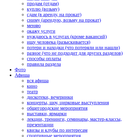
продам (отдам)
куплю (возьму)
сдам (в аренду, на прокат)
сниму (арендую, возьму на прокат)
меняю
окажу услуги
нуждаюсь в услугах (кроме вакансий)
ищу человека (разыскивается)
потери и находки (что потеряли или нашли)
разное (что не подходит для других разделов)
способы оплаты
правила раздела
Фото
Афиша
вся афиша
кино
театр
дискотеки, вечеринки
концерты, шоу, цирковые выступления
общегородские мероприятия
выставки, ярмарки
лекции, тренинги, семинары, мастер-классы,
презентации
квизы и клубы по интересам
спортивные мероприятия