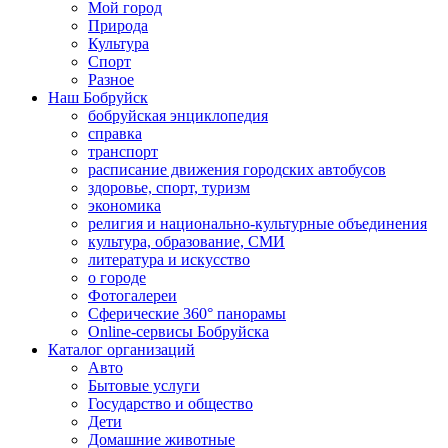
Мой город
Природа
Культура
Спорт
Разное
Наш Бобруйск
бобруйская энциклопедия
справка
транспорт
расписание движения городских автобусов
здоровье, спорт, туризм
экономика
религия и национально-культурные объединения
культура, образование, СМИ
литература и искусство
о городе
Фотогалереи
Сферические 360° панорамы
Online-сервисы Бобруйска
Каталог организаций
Авто
Бытовые услуги
Государство и общество
Дети
Домашние животные