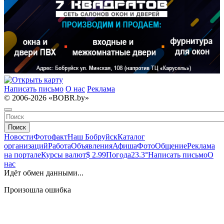
Написать письмо
О нас
Реклама
© 2006-2026 «BOBR.by»
Поиск
Новости
Фотофакт
Наш Бобруйск
Каталог
организаций
Работа
Объявления
Афиша
Фото
Общение
Реклама
на портале
Курсы валют
$ 2.99
Погода
23.3°
Написать письмо
О
нас
Идёт обмен данными...
Произошла ошибка