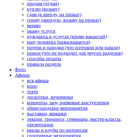
продам (отдам)
куплю (возьму)
сдам (в аренду, на прокат)
сниму (арендую, возьму на прокат)
меняю
окажу услуги
нуждаюсь в услугах (кроме вакансий)
ищу человека (разыскивается)
потери и находки (что потеряли или нашли)
разное (что не подходит для других разделов)
способы оплаты
правила раздела
Фото
Афиша
вся афиша
кино
театр
дискотеки, вечеринки
концерты, шоу, цирковые выступления
общегородские мероприятия
выставки, ярмарки
лекции, тренинги, семинары, мастер-классы,
презентации
квизы и клубы по интересам
спортивные мероприятия