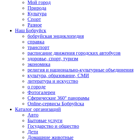
Мой город
Природа
Культура
Спорт
Разное
Наш Бобруйск
бобруйская энциклопедия
справка
транспорт
расписание движения городских автобусов
здоровье, спорт, туризм
экономика
религия и национально-культурные объединения
культура, образование, СМИ
литература и искусство
о городе
Фотогалереи
Сферические 360° панорамы
Online-сервисы Бобруйска
Каталог организаций
Авто
Бытовые услуги
Государство и общество
Дети
Домашние животные