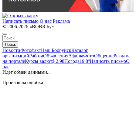
Написать письмо
О нас
Реклама
© 2006-2026 «BOBR.by»
Поиск
Новости
Фотофакт
Наш Бобруйск
Каталог
организаций
Работа
Объявления
Афиша
Фото
Общение
Реклама
на портале
Курсы валют
$ 2.98
Погода
19.8°
Написать письмо
О
нас
Идёт обмен данными...
Произошла ошибка