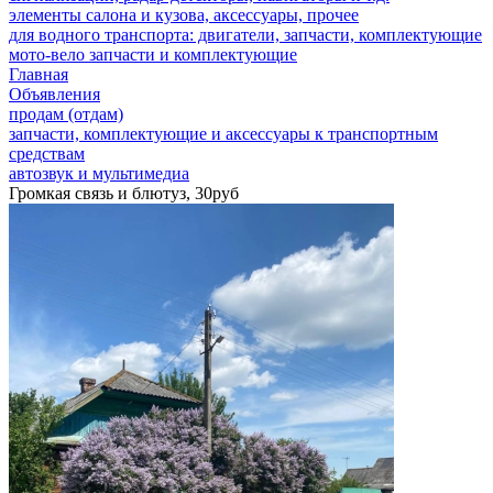
элементы салона и кузова, аксессуары, прочее
для водного транспорта: двигатели, запчасти, комплектующие
мото-вело запчасти и комплектующие
Главная
Объявления
продам (отдам)
запчасти, комплектующие и аксессуары к транспортным
средствам
автозвук и мультимедиа
Громкая связь и блютуз, 30руб