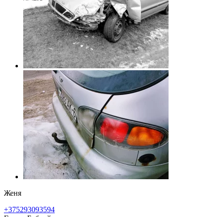
Женя
+375293093594