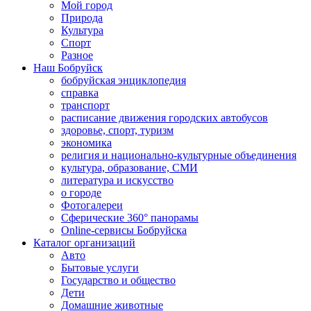
Мой город
Природа
Культура
Спорт
Разное
Наш Бобруйск
бобруйская энциклопедия
справка
транспорт
расписание движения городских автобусов
здоровье, спорт, туризм
экономика
религия и национально-культурные объединения
культура, образование, СМИ
литература и искусство
о городе
Фотогалереи
Сферические 360° панорамы
Online-сервисы Бобруйска
Каталог организаций
Авто
Бытовые услуги
Государство и общество
Дети
Домашние животные