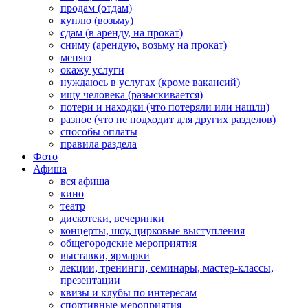
продам (отдам)
куплю (возьму)
сдам (в аренду, на прокат)
сниму (арендую, возьму на прокат)
меняю
окажу услуги
нуждаюсь в услугах (кроме вакансий)
ищу человека (разыскивается)
потери и находки (что потеряли или нашли)
разное (что не подходит для других разделов)
способы оплаты
правила раздела
Фото
Афиша
вся афиша
кино
театр
дискотеки, вечеринки
концерты, шоу, цирковые выступления
общегородские мероприятия
выставки, ярмарки
лекции, тренинги, семинары, мастер-классы,
презентации
квизы и клубы по интересам
спортивные мероприятия