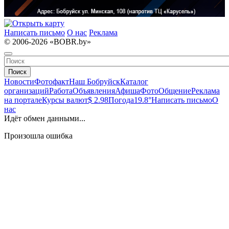
Написать письмо
О нас
Реклама
© 2006-2026 «BOBR.by»
Поиск
Новости
Фотофакт
Наш Бобруйск
Каталог
организаций
Работа
Объявления
Афиша
Фото
Общение
Реклама
на портале
Курсы валют
$ 2.98
Погода
19.8°
Написать письмо
О
нас
Идёт обмен данными...
Произошла ошибка