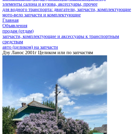
элементы салона и кузова, аксессуары, прочее
для водного транспорта: двигатели, запчасти, комплектующие
мото-вело запчасти и комплектующие
Главная
Объявления
продам (отдам)
запчасти, комплектующие и аксессуары к транспортным
средствам
авто (целиком) на запчасти
Дэу Ланос 2001г Целиком или по запчастям