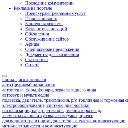
Последние комментарии
Реклама на портале
Прейскурант рекламных услуг
Главная новость
Баннерная реклама
Каталог организаций
Объявления
Обслуживание сайтов
Афиша
Специальные предложения
Документы для скачивания
Статистика
Оплата
шины, диски, колпаки
авто (целиком) на запчасти
автостекла, фары, фонари, зеркала заднего вида
автозвук и мультимедиа
подвеска, двигатель, трансмиссия, р/у, топливная и тормозная 
электрооборудование, системы диагностики
сигнализации, радар-детекторы, навигаторы и т.д.
элементы салона и кузова, аксессуары, прочее
для водного транспорта: двигатели, запчасти, комплектующие
мото-вело запчасти и комплектующие