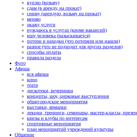
куплю (возьму)
сдам (в аренду, на прокат)
сниму (арендую, возьму на прокат)
меняю
окажу услуги
нуждаюсь в услугах (кроме вакансий)
ищу человека (разыскивается)
потери и находки (что потеряли или нашли)
разное (что не подходит для других разделов)
способы оплаты
правила раздела
Фото
Афиша
вся афиша
кино
театр
дискотеки, вечеринки
концерты, шоу, цирковые выступления
общегородские мероприятия
выставки, ярмарки
лекции, тренинги, семинары, мастер-классы, презе
квизы и клубы по интересам
спортивные мероприятия
план мероприятий учреждений культуры
Общение