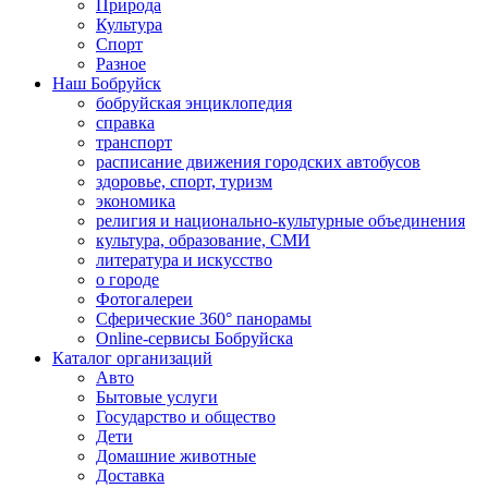
Природа
Культура
Спорт
Разное
Наш Бобруйск
бобруйская энциклопедия
справка
транспорт
расписание движения городских автобусов
здоровье, спорт, туризм
экономика
религия и национально-культурные объединения
культура, образование, СМИ
литература и искусство
о городе
Фотогалереи
Сферические 360° панорамы
Online-сервисы Бобруйска
Каталог организаций
Авто
Бытовые услуги
Государство и общество
Дети
Домашние животные
Доставка