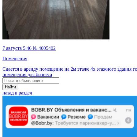
7 августа 5:46 № 4005402
Помещения
Сдается в аренду помещение на 2м этаже 4х этажного здания 
помещения для бизнеса
Найти
назад в раздел