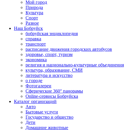
Мой город
Природа
Культура
Спорт
Разное
Наш Бобруйск
бобруйская энциклопедия
справка
транспорт
расписание движения городских автобусов
здоровье, спорт, туризм
экономика
религия и национально-культурные объединения
культура, образование, СМИ
литература и искусство
о городе
Фотогалереи
Сферические 360° панорамы
Online-сервисы Бобруйска
Каталог организаций
Авто
Бытовые услуги
Государство и общество
Дети
Домашние животные