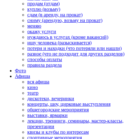
продам (отдам)
куплю (возьму)
сдам (в аренду, на прокат)
сниму (арендую, возьму на прокат)
меняю
окажу услуги
нуждаюсь в услугах (кроме вакансий)
ищу человека (разыскивается)
потери и находки (что потеряли или нашли)
разное (что не подходит для других разделов)
способы оплаты
правила раздела
Фото
Афиша
вся афиша
кино
театр
дискотеки, вечеринки
концерты, шоу, цирковые выступления
общегородские мероприятия
выставки, ярмарки
лекции, тренинги, семинары, мастер-классы,
презентации
квизы и клубы по интересам
спортивные мероприятия