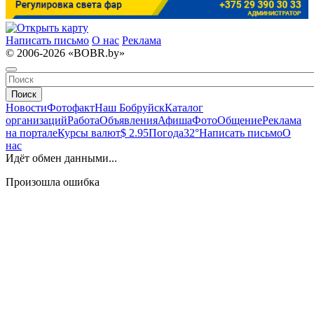
Написать письмо
О нас
Реклама
© 2006-2026 «BOBR.by»
Поиск
Новости
Фотофакт
Наш Бобруйск
Каталог
организаций
Работа
Объявления
Афиша
Фото
Общение
Реклама
на портале
Курсы валют
$ 2.95
Погода
32°
Написать письмо
О
нас
Идёт обмен данными...
Произошла ошибка