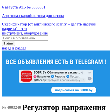
6 августа 9:15 № 3830831
Аэратора-скарификатора для газона
Скарификатор (от английского scarify – делать насечки,
надрезы) – это
инструмент, оборудование
Найти
назад в раздел
Регулятор напряжения
№ 4003240