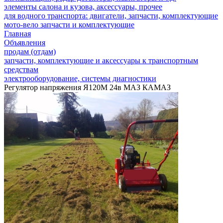
элементы салона и кузова, аксессуары, прочее
для водного транспорта: двигатели, запчасти, комплектующие
мото-вело запчасти и комплектующие
Главная
Объявления
продам (отдам)
запчасти, комплектующие и аксессуары к транспортным
средствам
электрооборудование, системы диагностики
Регулятор напряжения Я120М 24в МАЗ КАМАЗ