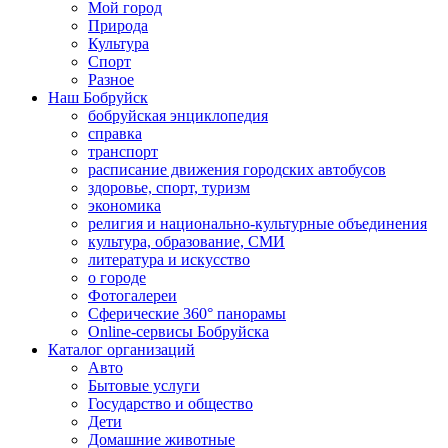
Мой город
Природа
Культура
Спорт
Разное
Наш Бобруйск
бобруйская энциклопедия
справка
транспорт
расписание движения городских автобусов
здоровье, спорт, туризм
экономика
религия и национально-культурные объединения
культура, образование, СМИ
литература и искусство
о городе
Фотогалереи
Сферические 360° панорамы
Online-сервисы Бобруйска
Каталог организаций
Авто
Бытовые услуги
Государство и общество
Дети
Домашние животные