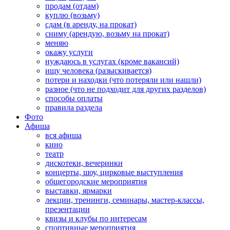
продам (отдам)
куплю (возьму)
сдам (в аренду, на прокат)
сниму (арендую, возьму на прокат)
меняю
окажу услуги
нуждаюсь в услугах (кроме вакансий)
ищу человека (разыскивается)
потери и находки (что потеряли или нашли)
разное (что не подходит для других разделов)
способы оплаты
правила раздела
Фото
Афиша
вся афиша
кино
театр
дискотеки, вечеринки
концерты, шоу, цирковые выступления
общегородские мероприятия
выставки, ярмарки
лекции, тренинги, семинары, мастер-классы,
презентации
квизы и клубы по интересам
спортивные мероприятия