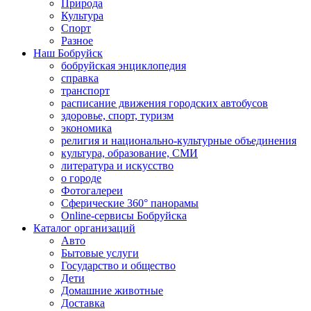
Природа
Культура
Спорт
Разное
Наш Бобруйск
бобруйская энциклопедия
справка
транспорт
расписание движения городских автобусов
здоровье, спорт, туризм
экономика
религия и национально-культурные объединения
культура, образование, СМИ
литература и искусство
о городе
Фотогалереи
Сферические 360° панорамы
Online-сервисы Бобруйска
Каталог организаций
Авто
Бытовые услуги
Государство и общество
Дети
Домашние животные
Доставка