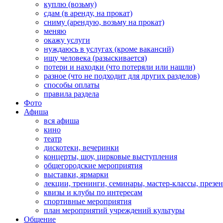
куплю (возьму)
сдам (в аренду, на прокат)
сниму (арендую, возьму на прокат)
меняю
окажу услуги
нуждаюсь в услугах (кроме вакансий)
ищу человека (разыскивается)
потери и находки (что потеряли или нашли)
разное (что не подходит для других разделов)
способы оплаты
правила раздела
Фото
Афиша
вся афиша
кино
театр
дискотеки, вечеринки
концерты, шоу, цирковые выступления
общегородские мероприятия
выставки, ярмарки
лекции, тренинги, семинары, мастер-классы, презе
квизы и клубы по интересам
спортивные мероприятия
план мероприятий учреждений культуры
Общение