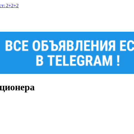
ст: 2+2+2
иционера