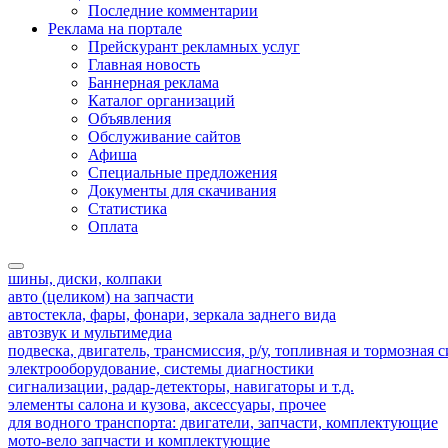
Последние комментарии
Реклама на портале
Прейскурант рекламных услуг
Главная новость
Баннерная реклама
Каталог организаций
Объявления
Обслуживание сайтов
Афиша
Специальные предложения
Документы для скачивания
Статистика
Оплата
шины, диски, колпаки
авто (целиком) на запчасти
автостекла, фары, фонари, зеркала заднего вида
автозвук и мультимедиа
подвеска, двигатель, трансмиссия, р/у, топливная и тормозная 
электрооборудование, системы диагностики
сигнализации, радар-детекторы, навигаторы и т.д.
элементы салона и кузова, аксессуары, прочее
для водного транспорта: двигатели, запчасти, комплектующие
мото-вело запчасти и комплектующие