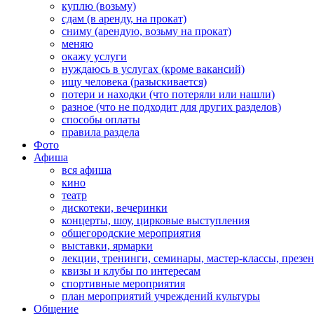
куплю (возьму)
сдам (в аренду, на прокат)
сниму (арендую, возьму на прокат)
меняю
окажу услуги
нуждаюсь в услугах (кроме вакансий)
ищу человека (разыскивается)
потери и находки (что потеряли или нашли)
разное (что не подходит для других разделов)
способы оплаты
правила раздела
Фото
Афиша
вся афиша
кино
театр
дискотеки, вечеринки
концерты, шоу, цирковые выступления
общегородские мероприятия
выставки, ярмарки
лекции, тренинги, семинары, мастер-классы, презе
квизы и клубы по интересам
спортивные мероприятия
план мероприятий учреждений культуры
Общение