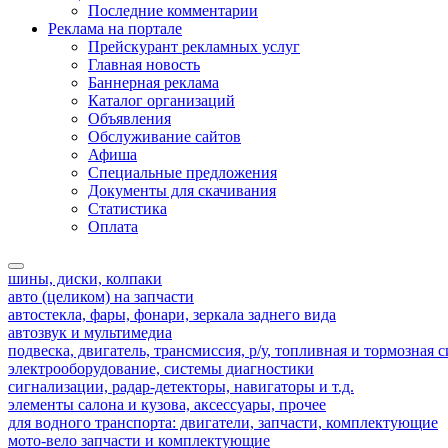
Последние комментарии
Реклама на портале
Прейскурант рекламных услуг
Главная новость
Баннерная реклама
Каталог организаций
Объявления
Обслуживание сайтов
Афиша
Специальные предложения
Документы для скачивания
Статистика
Оплата
шины, диски, колпаки
авто (целиком) на запчасти
автостекла, фары, фонари, зеркала заднего вида
автозвук и мультимедиа
подвеска, двигатель, трансмиссия, р/у, топливная и тормозная 
электрооборудование, системы диагностики
сигнализации, радар-детекторы, навигаторы и т.д.
элементы салона и кузова, аксессуары, прочее
для водного транспорта: двигатели, запчасти, комплектующие
мото-вело запчасти и комплектующие