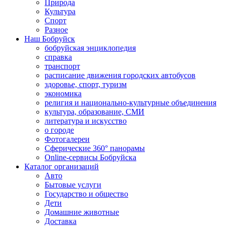
Природа
Культура
Спорт
Разное
Наш Бобруйск
бобруйская энциклопедия
справка
транспорт
расписание движения городских автобусов
здоровье, спорт, туризм
экономика
религия и национально-культурные объединения
культура, образование, СМИ
литература и искусство
о городе
Фотогалереи
Сферические 360° панорамы
Online-сервисы Бобруйска
Каталог организаций
Авто
Бытовые услуги
Государство и общество
Дети
Домашние животные
Доставка