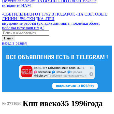
Не устанавливайте НАТЯЖНЫЕ ПОТОЛКИ, пока не
позвоните НАМ
-СВЕТИЛЬНИКИ ОТ 17м2 В ПОДАРОК -НА СВЕТОВЫЕ
ЛИНИИ 15% СКИДКА -ПРИ
внутренние работы (укладка ламината, поклейка обоев,
побелка потолков и т.д.)
Найти
назад в раздел
Кпп ивеко35 1996года
№ 3711090