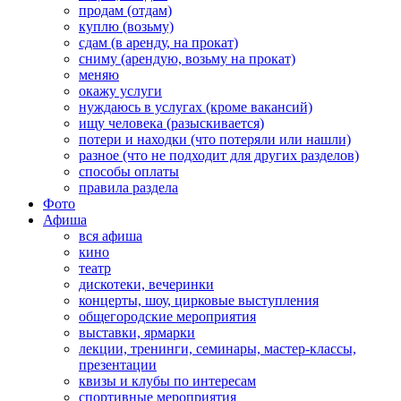
продам (отдам)
куплю (возьму)
сдам (в аренду, на прокат)
сниму (арендую, возьму на прокат)
меняю
окажу услуги
нуждаюсь в услугах (кроме вакансий)
ищу человека (разыскивается)
потери и находки (что потеряли или нашли)
разное (что не подходит для других разделов)
способы оплаты
правила раздела
Фото
Афиша
вся афиша
кино
театр
дискотеки, вечеринки
концерты, шоу, цирковые выступления
общегородские мероприятия
выставки, ярмарки
лекции, тренинги, семинары, мастер-классы,
презентации
квизы и клубы по интересам
спортивные мероприятия