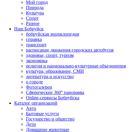
Мой город
Природа
Культура
Спорт
Разное
Наш Бобруйск
бобруйская энциклопедия
справка
транспорт
расписание движения городских автобусов
здоровье, спорт, туризм
экономика
религия и национально-культурные объединения
культура, образование, СМИ
литература и искусство
о городе
Фотогалереи
Сферические 360° панорамы
Online-сервисы Бобруйска
Каталог организаций
Авто
Бытовые услуги
Государство и общество
Дети
Домашние животные