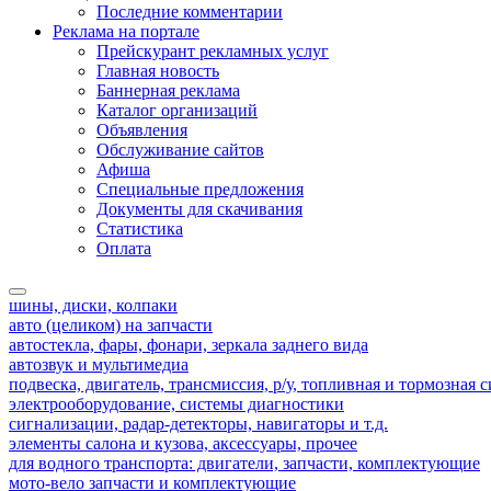
Последние комментарии
Реклама на портале
Прейскурант рекламных услуг
Главная новость
Баннерная реклама
Каталог организаций
Объявления
Обслуживание сайтов
Афиша
Специальные предложения
Документы для скачивания
Статистика
Оплата
шины, диски, колпаки
авто (целиком) на запчасти
автостекла, фары, фонари, зеркала заднего вида
автозвук и мультимедиа
подвеска, двигатель, трансмиссия, р/у, топливная и тормозная 
электрооборудование, системы диагностики
сигнализации, радар-детекторы, навигаторы и т.д.
элементы салона и кузова, аксессуары, прочее
для водного транспорта: двигатели, запчасти, комплектующие
мото-вело запчасти и комплектующие