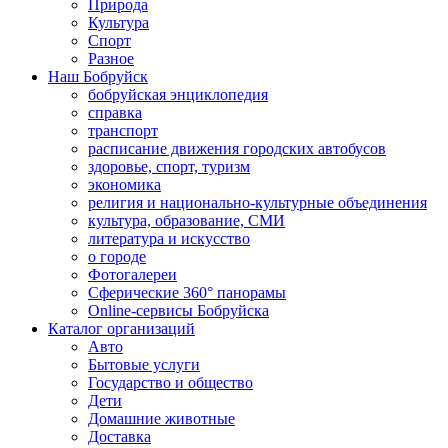
Природа
Культура
Спорт
Разное
Наш Бобруйск
бобруйская энциклопедия
справка
транспорт
расписание движения городских автобусов
здоровье, спорт, туризм
экономика
религия и национально-культурные объединения
культура, образование, СМИ
литература и искусство
о городе
Фотогалереи
Сферические 360° панорамы
Online-сервисы Бобруйска
Каталог организаций
Авто
Бытовые услуги
Государство и общество
Дети
Домашние животные
Доставка