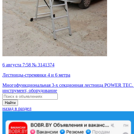
6 августа 7:58 № 3141374
Лестницы-стремянки 4 и 6 метра
Многофункциональная 3-х секционная лестница POWER TEC. 
инструмент, оборудование
Найти
назад в раздел