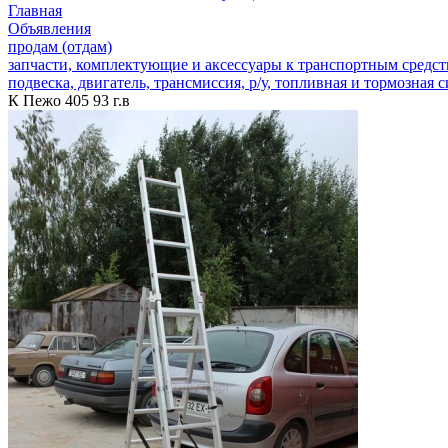
Главная
Объявления
продам (отдам)
запчасти, комплектующие и аксессуары к транспортным средс
подвеска, двигатель, трансмиссия, р/у, топливная и тормозная 
К Пежо 405 93 г.в