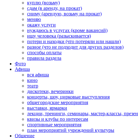
куплю (возьму)
сдам (в аренду, на прокат)
сниму (арендую, возьму на прокат)
меняю
окажу услуги
нуждаюсь в услугах (кроме вакансий)
ищу человека (разыскивается)
потери и находки (что потеряли или нашли)
разное (что не подходит для других разделов)
способы оплаты
правила раздела
Фото
Афиша
вся афиша
кино
театр
дискотеки, вечеринки
концерты, шоу, цирковые выступления
общегородские мероприятия
выставки, ярмарки
лекции, тренинги, семинары, мастер-классы, презе
квизы и клубы по интересам
спортивные мероприятия
план мероприятий учреждений культуры
Общение