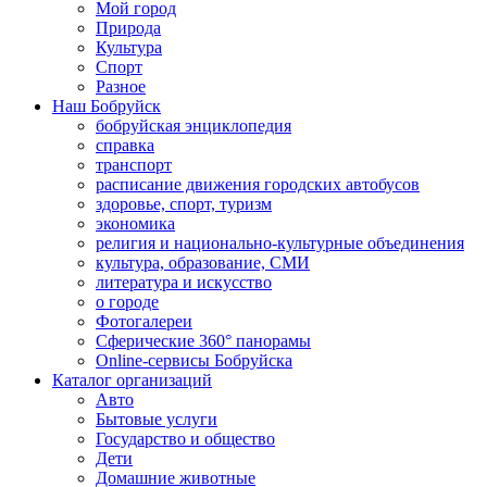
Мой город
Природа
Культура
Спорт
Разное
Наш Бобруйск
бобруйская энциклопедия
справка
транспорт
расписание движения городских автобусов
здоровье, спорт, туризм
экономика
религия и национально-культурные объединения
культура, образование, СМИ
литература и искусство
о городе
Фотогалереи
Сферические 360° панорамы
Online-сервисы Бобруйска
Каталог организаций
Авто
Бытовые услуги
Государство и общество
Дети
Домашние животные