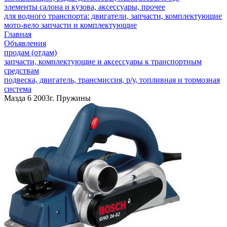
элементы салона и кузова, аксессуары, прочее
для водного транспорта: двигатели, запчасти, комплектующие
мото-вело запчасти и комплектующие
Главная
Объявления
продам (отдам)
запчасти, комплектующие и аксессуары к транспортным
средствам
подвеска, двигатель, трансмиссия, р/у, топливная и тормозная
система
Мазда 6 2003г. Пружины