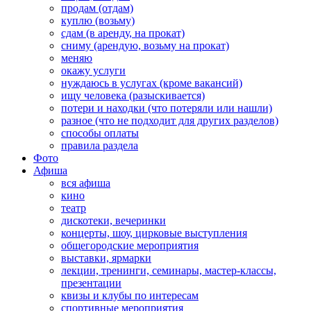
продам (отдам)
куплю (возьму)
сдам (в аренду, на прокат)
сниму (арендую, возьму на прокат)
меняю
окажу услуги
нуждаюсь в услугах (кроме вакансий)
ищу человека (разыскивается)
потери и находки (что потеряли или нашли)
разное (что не подходит для других разделов)
способы оплаты
правила раздела
Фото
Афиша
вся афиша
кино
театр
дискотеки, вечеринки
концерты, шоу, цирковые выступления
общегородские мероприятия
выставки, ярмарки
лекции, тренинги, семинары, мастер-классы,
презентации
квизы и клубы по интересам
спортивные мероприятия