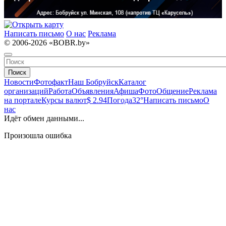
Написать письмо
О нас
Реклама
© 2006-2026 «BOBR.by»
Поиск
Новости
Фотофакт
Наш Бобруйск
Каталог
организаций
Работа
Объявления
Афиша
Фото
Общение
Реклама
на портале
Курсы валют
$ 2.94
Погода
32°
Написать письмо
О
нас
Идёт обмен данными...
Произошла ошибка