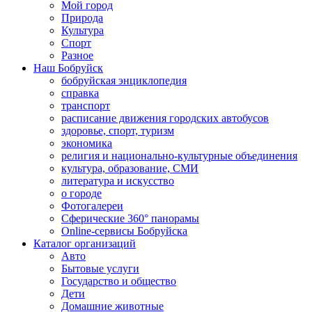
Мой город
Природа
Культура
Спорт
Разное
Наш Бобруйск
бобруйская энциклопедия
справка
транспорт
расписание движения городских автобусов
здоровье, спорт, туризм
экономика
религия и национально-культурные объединения
культура, образование, СМИ
литература и искусство
о городе
Фотогалереи
Сферические 360° панорамы
Online-сервисы Бобруйска
Каталог организаций
Авто
Бытовые услуги
Государство и общество
Дети
Домашние животные