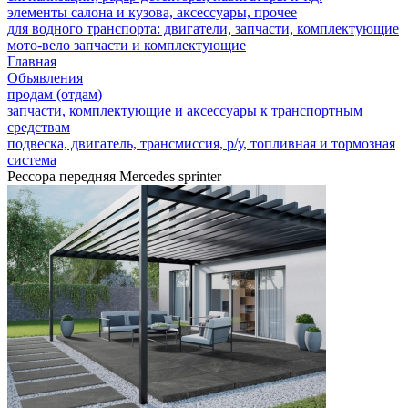
элементы салона и кузова, аксессуары, прочее
для водного транспорта: двигатели, запчасти, комплектующие
мото-вело запчасти и комплектующие
Главная
Объявления
продам (отдам)
запчасти, комплектующие и аксессуары к транспортным
средствам
подвеска, двигатель, трансмиссия, р/у, топливная и тормозная
система
Рессора передняя Mercedes sprinter