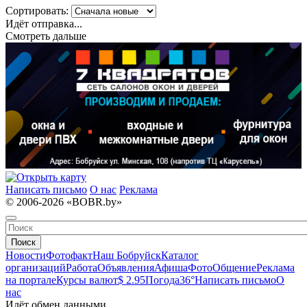
Сортировать:
Идёт отправка...
Смотреть дальше
Написать письмо
О нас
Реклама
© 2006-2026 «BOBR.by»
Поиск
Новости
Фотофакт
Наш Бобруйск
Каталог
организаций
Работа
Объявления
Афиша
Фото
Общение
Реклама
на портале
Курсы валют
$ 2.95
Погода
36°
Написать письмо
О
нас
Идёт обмен данными...