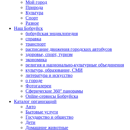
Мой город
Природа
Культура
Спорт
Разное
Наш Бобруйск
бобруйская энциклопедия
справка
транспорт
расписание движения городских автобусов
здоровье, спорт, туризм
экономика
религия и национально-культурные объединения
культура, образование, СМИ
литература и искусство
о городе
Фотогалереи
Сферические 360° панорамы
Online-сервисы Бобруйска
Каталог организаций
Авто
Бытовые услуги
Государство и общество
Дети
Домашние животные