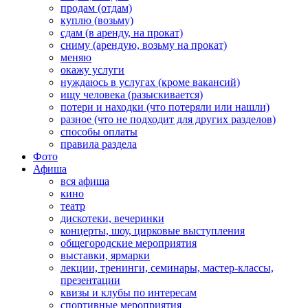
продам (отдам)
куплю (возьму)
сдам (в аренду, на прокат)
сниму (арендую, возьму на прокат)
меняю
окажу услуги
нуждаюсь в услугах (кроме вакансий)
ищу человека (разыскивается)
потери и находки (что потеряли или нашли)
разное (что не подходит для других разделов)
способы оплаты
правила раздела
Фото
Афиша
вся афиша
кино
театр
дискотеки, вечеринки
концерты, шоу, цирковые выступления
общегородские мероприятия
выставки, ярмарки
лекции, тренинги, семинары, мастер-классы,
презентации
квизы и клубы по интересам
спортивные мероприятия