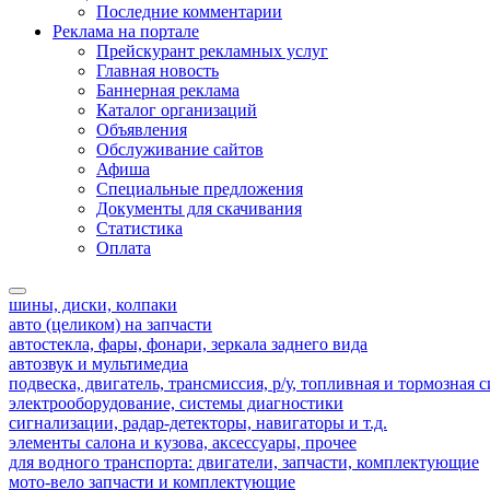
Последние комментарии
Реклама на портале
Прейскурант рекламных услуг
Главная новость
Баннерная реклама
Каталог организаций
Объявления
Обслуживание сайтов
Афиша
Специальные предложения
Документы для скачивания
Статистика
Оплата
шины, диски, колпаки
авто (целиком) на запчасти
автостекла, фары, фонари, зеркала заднего вида
автозвук и мультимедиа
подвеска, двигатель, трансмиссия, р/у, топливная и тормозная 
электрооборудование, системы диагностики
сигнализации, радар-детекторы, навигаторы и т.д.
элементы салона и кузова, аксессуары, прочее
для водного транспорта: двигатели, запчасти, комплектующие
мото-вело запчасти и комплектующие