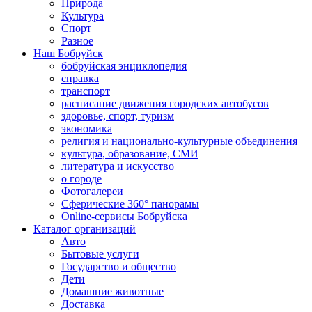
Природа
Культура
Спорт
Разное
Наш Бобруйск
бобруйская энциклопедия
справка
транспорт
расписание движения городских автобусов
здоровье, спорт, туризм
экономика
религия и национально-культурные объединения
культура, образование, СМИ
литература и искусство
о городе
Фотогалереи
Сферические 360° панорамы
Online-сервисы Бобруйска
Каталог организаций
Авто
Бытовые услуги
Государство и общество
Дети
Домашние животные
Доставка