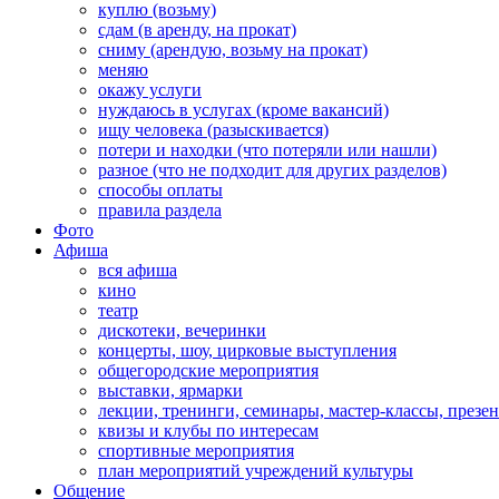
куплю (возьму)
сдам (в аренду, на прокат)
сниму (арендую, возьму на прокат)
меняю
окажу услуги
нуждаюсь в услугах (кроме вакансий)
ищу человека (разыскивается)
потери и находки (что потеряли или нашли)
разное (что не подходит для других разделов)
способы оплаты
правила раздела
Фото
Афиша
вся афиша
кино
театр
дискотеки, вечеринки
концерты, шоу, цирковые выступления
общегородские мероприятия
выставки, ярмарки
лекции, тренинги, семинары, мастер-классы, презе
квизы и клубы по интересам
спортивные мероприятия
план мероприятий учреждений культуры
Общение