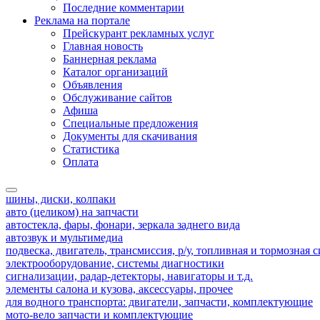
Последние комментарии
Реклама на портале
Прейскурант рекламных услуг
Главная новость
Баннерная реклама
Каталог организаций
Объявления
Обслуживание сайтов
Афиша
Специальные предложения
Документы для скачивания
Статистика
Оплата
шины, диски, колпаки
авто (целиком) на запчасти
автостекла, фары, фонари, зеркала заднего вида
автозвук и мультимедиа
подвеска, двигатель, трансмиссия, р/у, топливная и тормозная 
электрооборудование, системы диагностики
сигнализации, радар-детекторы, навигаторы и т.д.
элементы салона и кузова, аксессуары, прочее
для водного транспорта: двигатели, запчасти, комплектующие
мото-вело запчасти и комплектующие