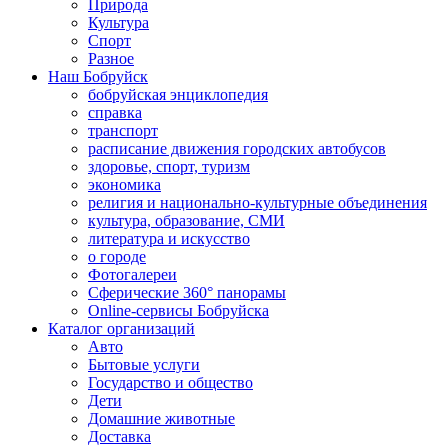
Природа
Культура
Спорт
Разное
Наш Бобруйск
бобруйская энциклопедия
справка
транспорт
расписание движения городских автобусов
здоровье, спорт, туризм
экономика
религия и национально-культурные объединения
культура, образование, СМИ
литература и искусство
о городе
Фотогалереи
Сферические 360° панорамы
Online-сервисы Бобруйска
Каталог организаций
Авто
Бытовые услуги
Государство и общество
Дети
Домашние животные
Доставка