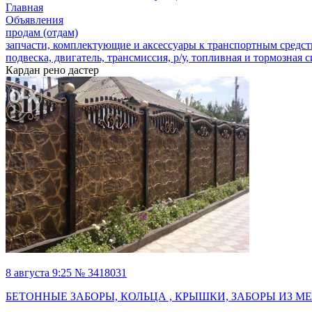
Главная
Объявления
продам (отдам)
запчасти, комплектующие и аксессуары к транспортным средс
подвеска, двигатель, трансмиссия, р/у, топливная и тормозная 
Кардан рено дастер
8 августа 9:25 № 3418031
БЕТОННЫЕ ЗАБОРЫ, КОЛЬЦА , КРЫШКИ, ЗАБОРЫ ИЗ 