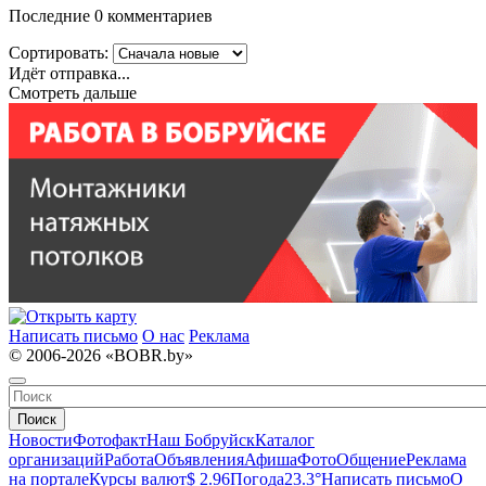
Последние 0 комментариев
Сортировать:
Идёт отправка...
Смотреть дальше
Написать письмо
О нас
Реклама
© 2006-2026 «BOBR.by»
Поиск
Новости
Фотофакт
Наш Бобруйск
Каталог
организаций
Работа
Объявления
Афиша
Фото
Общение
Реклама
на портале
Курсы валют
$ 2.96
Погода
23.3°
Написать письмо
О