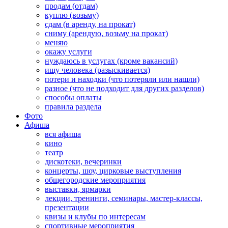
продам (отдам)
куплю (возьму)
сдам (в аренду, на прокат)
сниму (арендую, возьму на прокат)
меняю
окажу услуги
нуждаюсь в услугах (кроме вакансий)
ищу человека (разыскивается)
потери и находки (что потеряли или нашли)
разное (что не подходит для других разделов)
способы оплаты
правила раздела
Фото
Афиша
вся афиша
кино
театр
дискотеки, вечеринки
концерты, шоу, цирковые выступления
общегородские мероприятия
выставки, ярмарки
лекции, тренинги, семинары, мастер-классы,
презентации
квизы и клубы по интересам
спортивные мероприятия