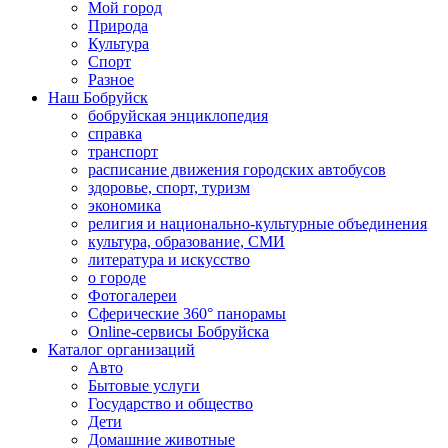
Мой город
Природа
Культура
Спорт
Разное
Наш Бобруйск
бобруйская энциклопедия
справка
транспорт
расписание движения городских автобусов
здоровье, спорт, туризм
экономика
религия и национально-культурные объединения
культура, образование, СМИ
литература и искусство
о городе
Фотогалереи
Сферические 360° панорамы
Online-сервисы Бобруйска
Каталог организаций
Авто
Бытовые услуги
Государство и общество
Дети
Домашние животные