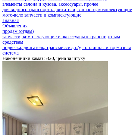
элементы салона и кузова, аксессуары, прочее
для водного транспорта: двигатели, запчасти, комплектующие
мото-вело запчасти и комплектующие
Главная
Объявления
продам (отдам)
запчасти, комплектующие и аксессуары к транспортным
средствам
подвеска, двигатель, трансмиссия, р/у, топливная и тормозная
система
Наконечники камаз 5320, цена за штуку