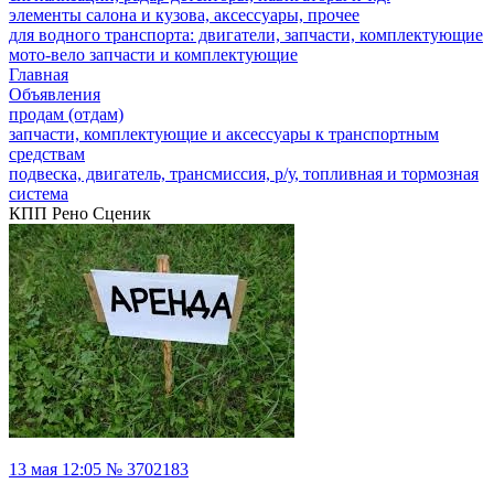
элементы салона и кузова, аксессуары, прочее
для водного транспорта: двигатели, запчасти, комплектующие
мото-вело запчасти и комплектующие
Главная
Объявления
продам (отдам)
запчасти, комплектующие и аксессуары к транспортным
средствам
подвеска, двигатель, трансмиссия, р/у, топливная и тормозная
система
КПП Рено Сценик
13 мая 12:05 № 3702183