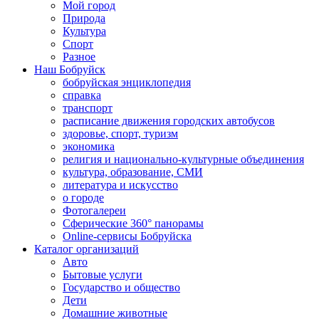
Мой город
Природа
Культура
Спорт
Разное
Наш Бобруйск
бобруйская энциклопедия
справка
транспорт
расписание движения городских автобусов
здоровье, спорт, туризм
экономика
религия и национально-культурные объединения
культура, образование, СМИ
литература и искусство
о городе
Фотогалереи
Сферические 360° панорамы
Online-сервисы Бобруйска
Каталог организаций
Авто
Бытовые услуги
Государство и общество
Дети
Домашние животные