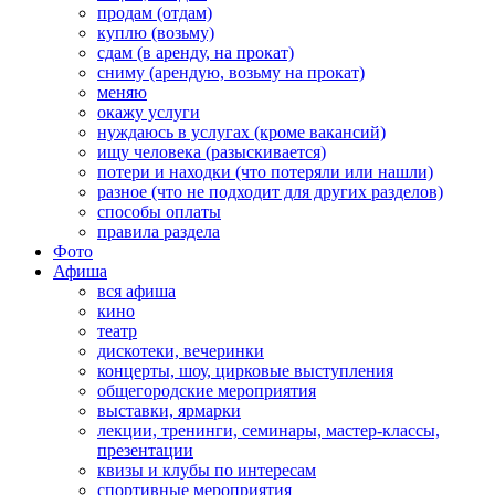
продам (отдам)
куплю (возьму)
сдам (в аренду, на прокат)
сниму (арендую, возьму на прокат)
меняю
окажу услуги
нуждаюсь в услугах (кроме вакансий)
ищу человека (разыскивается)
потери и находки (что потеряли или нашли)
разное (что не подходит для других разделов)
способы оплаты
правила раздела
Фото
Афиша
вся афиша
кино
театр
дискотеки, вечеринки
концерты, шоу, цирковые выступления
общегородские мероприятия
выставки, ярмарки
лекции, тренинги, семинары, мастер-классы,
презентации
квизы и клубы по интересам
спортивные мероприятия