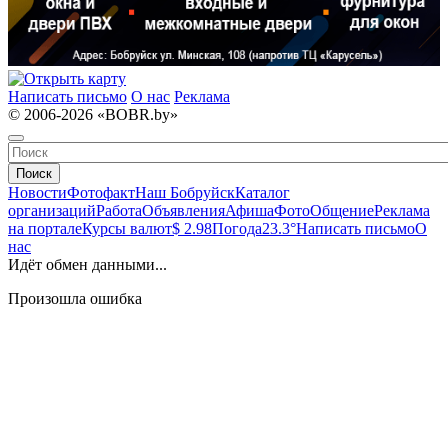
Написать письмо
О нас
Реклама
© 2006-2026 «BOBR.by»
Поиск
Новости
Фотофакт
Наш Бобруйск
Каталог
организаций
Работа
Объявления
Афиша
Фото
Общение
Реклама
на портале
Курсы валют
$ 2.98
Погода
23.3°
Написать письмо
О
нас
Идёт обмен данными...
Произошла ошибка