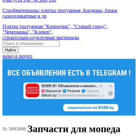
Стройматериалы: плитка тротуарная, бордюры, блоки
газосиликатные и др
Плитка тротуарная "Кирпичик", "Старый город",
"Черепашка", "Клевер",
строительно-отделочные материалы
Найти
назад в раздел
Запчасти для мопеда
№ 3993890