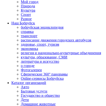
Мой город
Природа
Культура
Спорт
Разное
Наш Бобруйск
бобруйская энциклопедия
справка
транспорт
расписание движения городских автобусов
здоровье, спорт, туризм
экономика
религия и национально-культурные объединения
культура, образование, СМИ
литература и искусство
о городе
Фотогалереи
Сферические 360° панорамы
Online-сервисы Бобруйска
Каталог организаций
Авто
Бытовые услуги
Государство и общество
Дети
Домашние животные