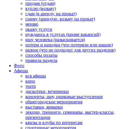
продам (отдам)
куплю (возьму)
сдам (в аренду, на прокат)
сниму (арендую, возьму на прокат)
меняю
окажу услуги
нуждаюсь в услугах (кроме вакансий)
ищу человека (разыскивается)
потери и находки (что потеряли или нашли)
разное (что не подходит для других разделов)
способы оплаты
правила раздела
Фото
Афиша
вся афиша
кино
театр
дискотеки, вечеринки
концерты, шоу, цирковые выступления
общегородские мероприятия
выставки, ярмарки
лекции, тренинги, семинары, мастер-классы,
презентации
квизы и клубы по интересам
спортивные мероприятия