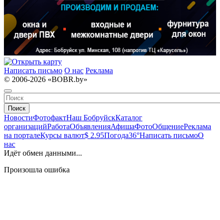
Написать письмо
О нас
Реклама
© 2006-2026 «BOBR.by»
Поиск
Новости
Фотофакт
Наш Бобруйск
Каталог
организаций
Работа
Объявления
Афиша
Фото
Общение
Реклама
на портале
Курсы валют
$ 2.95
Погода
36°
Написать письмо
О
нас
Идёт обмен данными...
Произошла ошибка