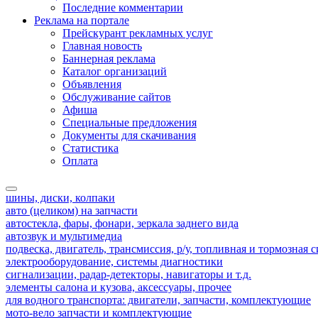
Последние комментарии
Реклама на портале
Прейскурант рекламных услуг
Главная новость
Баннерная реклама
Каталог организаций
Объявления
Обслуживание сайтов
Афиша
Специальные предложения
Документы для скачивания
Статистика
Оплата
шины, диски, колпаки
авто (целиком) на запчасти
автостекла, фары, фонари, зеркала заднего вида
автозвук и мультимедиа
подвеска, двигатель, трансмиссия, р/у, топливная и тормозная 
электрооборудование, системы диагностики
сигнализации, радар-детекторы, навигаторы и т.д.
элементы салона и кузова, аксессуары, прочее
для водного транспорта: двигатели, запчасти, комплектующие
мото-вело запчасти и комплектующие