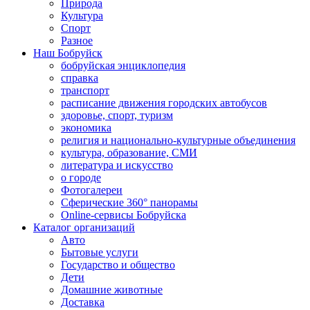
Природа
Культура
Спорт
Разное
Наш Бобруйск
бобруйская энциклопедия
справка
транспорт
расписание движения городских автобусов
здоровье, спорт, туризм
экономика
религия и национально-культурные объединения
культура, образование, СМИ
литература и искусство
о городе
Фотогалереи
Сферические 360° панорамы
Online-сервисы Бобруйска
Каталог организаций
Авто
Бытовые услуги
Государство и общество
Дети
Домашние животные
Доставка