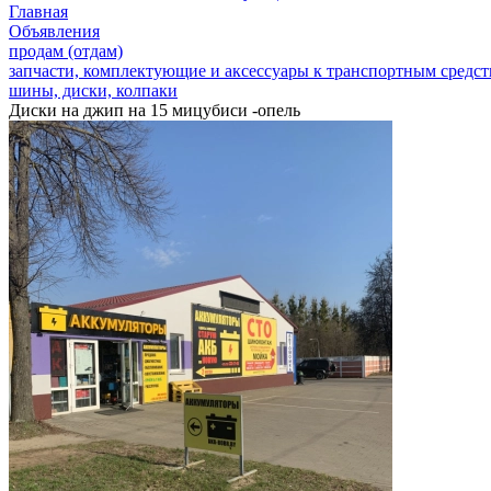
Главная
Объявления
продам (отдам)
запчасти, комплектующие и аксессуары к транспортным средс
шины, диски, колпаки
Диски на джип на 15 мицубиси -опель