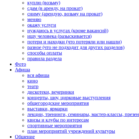
куплю (возьму)
сдам (в аренду, на прокат)
сниму (арендую, возьму на прокат)
меняю
окажу услуги
нуждаюсь в услугах (кроме вакансий)
ищу человека (разыскивается)
потери и находки (что потеряли или нашли)
разное (что не подходит для других разделов)
способы оплаты
правила раздела
Фото
Афиша
вся афиша
кино
театр
дискотеки, вечеринки
концерты, шоу, цирковые выступления
общегородские мероприятия
выставки, ярмарки
лекции, тренинги, семинары, мастер-классы, презе
квизы и клубы по интересам
спортивные мероприятия
план мероприятий учреждений культуры
Общение