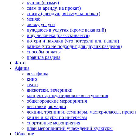
куплю (возьму)
сдам (в аренду, на прокат)
сниму (арендую, возьму на прокат)
меняю
окажу услуги
нуждаюсь в услугах (кроме вакансий)
ищу человека (разыскивается)
потери и находки (что потеряли или нашли)
разное (что не подходит для других разделов)
способы оплаты
правила раздела
Фото
Афиша
вся афиша
кино
театр
дискотеки, вечеринки
концерты, шоу, цирковые выступления
общегородские мероприятия
выставки, ярмарки
лекции, тренинги, семинары, мастер-классы, презе
квизы и клубы по интересам
спортивные мероприятия
план мероприятий учреждений культуры
Общение