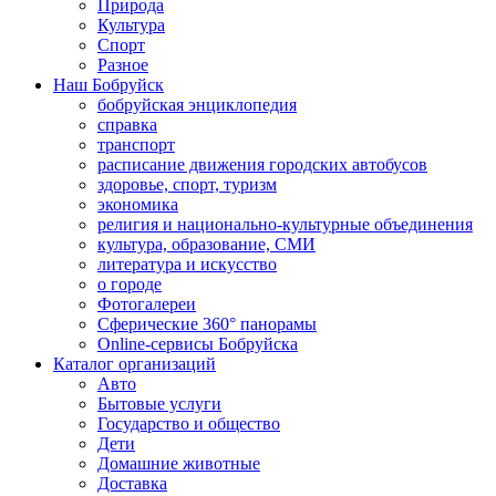
Природа
Культура
Спорт
Разное
Наш Бобруйск
бобруйская энциклопедия
справка
транспорт
расписание движения городских автобусов
здоровье, спорт, туризм
экономика
религия и национально-культурные объединения
культура, образование, СМИ
литература и искусство
о городе
Фотогалереи
Сферические 360° панорамы
Online-сервисы Бобруйска
Каталог организаций
Авто
Бытовые услуги
Государство и общество
Дети
Домашние животные
Доставка