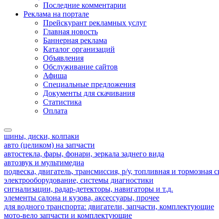
Последние комментарии
Реклама на портале
Прейскурант рекламных услуг
Главная новость
Баннерная реклама
Каталог организаций
Объявления
Обслуживание сайтов
Афиша
Специальные предложения
Документы для скачивания
Статистика
Оплата
шины, диски, колпаки
авто (целиком) на запчасти
автостекла, фары, фонари, зеркала заднего вида
автозвук и мультимедиа
подвеска, двигатель, трансмиссия, р/у, топливная и тормозная 
электрооборудование, системы диагностики
сигнализации, радар-детекторы, навигаторы и т.д.
элементы салона и кузова, аксессуары, прочее
для водного транспорта: двигатели, запчасти, комплектующие
мото-вело запчасти и комплектующие