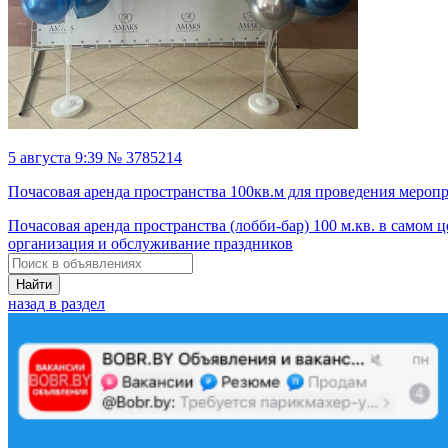
5 августа 9:39 № 3785214
Почасовая аренда пространства 100кв.м для проведения мероп
Почасовая аренда пространства (лобби-бар) 100 м.кв. в самом ц
организация и обслуживание праздников
Найти
назад в раздел