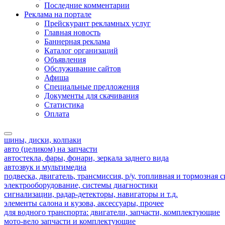
Последние комментарии
Реклама на портале
Прейскурант рекламных услуг
Главная новость
Баннерная реклама
Каталог организаций
Объявления
Обслуживание сайтов
Афиша
Специальные предложения
Документы для скачивания
Статистика
Оплата
шины, диски, колпаки
авто (целиком) на запчасти
автостекла, фары, фонари, зеркала заднего вида
автозвук и мультимедиа
подвеска, двигатель, трансмиссия, р/у, топливная и тормозная 
электрооборудование, системы диагностики
сигнализации, радар-детекторы, навигаторы и т.д.
элементы салона и кузова, аксессуары, прочее
для водного транспорта: двигатели, запчасти, комплектующие
мото-вело запчасти и комплектующие