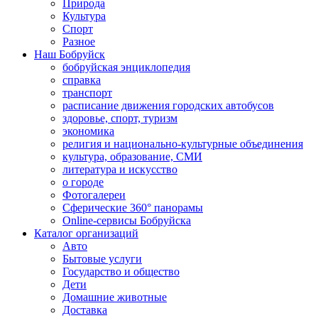
Природа
Культура
Спорт
Разное
Наш Бобруйск
бобруйская энциклопедия
справка
транспорт
расписание движения городских автобусов
здоровье, спорт, туризм
экономика
религия и национально-культурные объединения
культура, образование, СМИ
литература и искусство
о городе
Фотогалереи
Сферические 360° панорамы
Online-сервисы Бобруйска
Каталог организаций
Авто
Бытовые услуги
Государство и общество
Дети
Домашние животные
Доставка