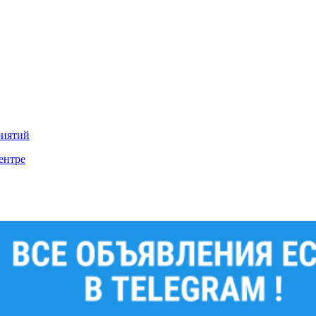
риятий
ентре