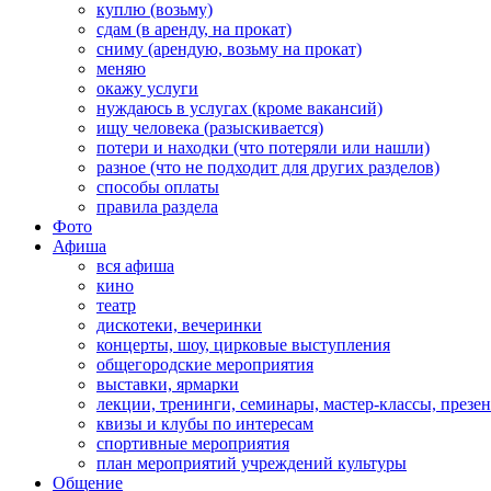
куплю (возьму)
сдам (в аренду, на прокат)
сниму (арендую, возьму на прокат)
меняю
окажу услуги
нуждаюсь в услугах (кроме вакансий)
ищу человека (разыскивается)
потери и находки (что потеряли или нашли)
разное (что не подходит для других разделов)
способы оплаты
правила раздела
Фото
Афиша
вся афиша
кино
театр
дискотеки, вечеринки
концерты, шоу, цирковые выступления
общегородские мероприятия
выставки, ярмарки
лекции, тренинги, семинары, мастер-классы, презе
квизы и клубы по интересам
спортивные мероприятия
план мероприятий учреждений культуры
Общение