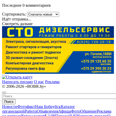
Последние 0 комментариев
Сортировать:
Идёт отправка...
Смотреть дальше
Написать письмо
О нас
Реклама
© 2006-2026 «BOBR.by»
Поиск
Новости
Фотофакт
Наш Бобруйск
Каталог
организаций
Работа
Объявления
Афиша
Фото
Общение
Реклама
на портале
Курсы валют
$ 2.98
Погода
19.8°
Написать письмо
О