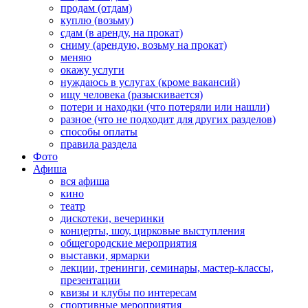
продам (отдам)
куплю (возьму)
сдам (в аренду, на прокат)
сниму (арендую, возьму на прокат)
меняю
окажу услуги
нуждаюсь в услугах (кроме вакансий)
ищу человека (разыскивается)
потери и находки (что потеряли или нашли)
разное (что не подходит для других разделов)
способы оплаты
правила раздела
Фото
Афиша
вся афиша
кино
театр
дискотеки, вечеринки
концерты, шоу, цирковые выступления
общегородские мероприятия
выставки, ярмарки
лекции, тренинги, семинары, мастер-классы,
презентации
квизы и клубы по интересам
спортивные мероприятия