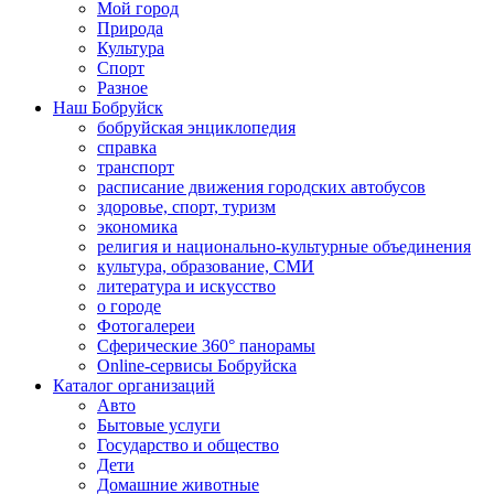
Мой город
Природа
Культура
Спорт
Разное
Наш Бобруйск
бобруйская энциклопедия
справка
транспорт
расписание движения городских автобусов
здоровье, спорт, туризм
экономика
религия и национально-культурные объединения
культура, образование, СМИ
литература и искусство
о городе
Фотогалереи
Сферические 360° панорамы
Online-сервисы Бобруйска
Каталог организаций
Авто
Бытовые услуги
Государство и общество
Дети
Домашние животные