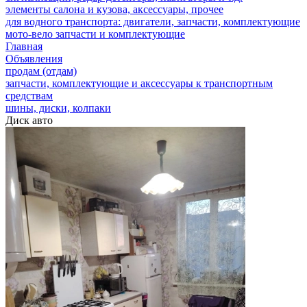
элементы салона и кузова, аксессуары, прочее
для водного транспорта: двигатели, запчасти, комплектующие
мото-вело запчасти и комплектующие
Главная
Объявления
продам (отдам)
запчасти, комплектующие и аксессуары к транспортным
средствам
шины, диски, колпаки
Диск авто