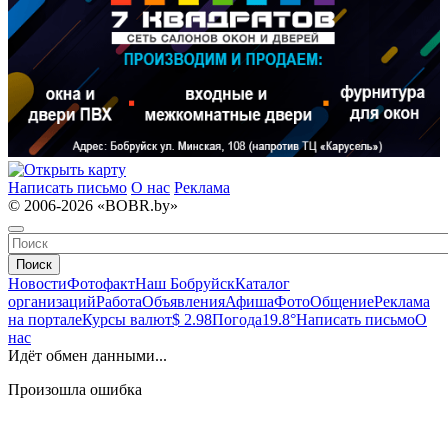
Написать письмо
О нас
Реклама
© 2006-2026 «BOBR.by»
Поиск
Новости
Фотофакт
Наш Бобруйск
Каталог
организаций
Работа
Объявления
Афиша
Фото
Общение
Реклама
на портале
Курсы валют
$ 2.98
Погода
19.8°
Написать письмо
О
нас
Идёт обмен данными...
Произошла ошибка