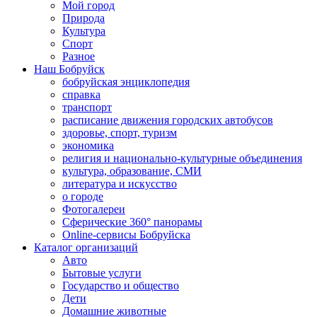
Мой город
Природа
Культура
Спорт
Разное
Наш Бобруйск
бобруйская энциклопедия
справка
транспорт
расписание движения городских автобусов
здоровье, спорт, туризм
экономика
религия и национально-культурные объединения
культура, образование, СМИ
литература и искусство
о городе
Фотогалереи
Сферические 360° панорамы
Online-сервисы Бобруйска
Каталог организаций
Авто
Бытовые услуги
Государство и общество
Дети
Домашние животные