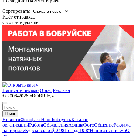
Последние 0 комментариев
Сортировать:
Идёт отправка...
Смотреть дальше
Написать письмо
О нас
Реклама
© 2006-2026 «BOBR.by»
Поиск
Новости
Фотофакт
Наш Бобруйск
Каталог
организаций
Работа
Объявления
Афиша
Фото
Общение
Реклама
на портале
Курсы валют
$ 2.98
Погода
19.8°
Написать письмо
О
нас