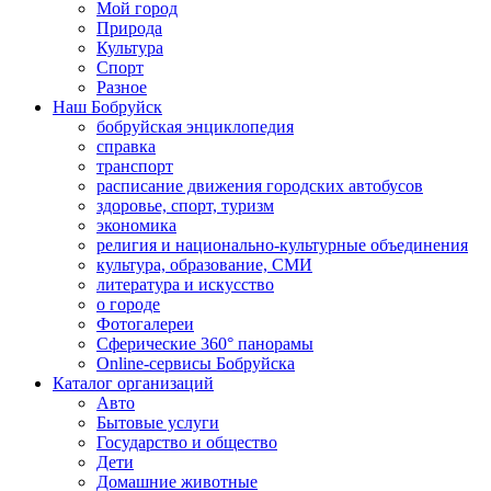
Мой город
Природа
Культура
Спорт
Разное
Наш Бобруйск
бобруйская энциклопедия
справка
транспорт
расписание движения городских автобусов
здоровье, спорт, туризм
экономика
религия и национально-культурные объединения
культура, образование, СМИ
литература и искусство
о городе
Фотогалереи
Сферические 360° панорамы
Online-сервисы Бобруйска
Каталог организаций
Авто
Бытовые услуги
Государство и общество
Дети
Домашние животные