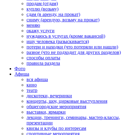
продам (отдам)
куплю (возьму)
сдам (в аренду, на прокат)
сниму (арендую, возьму на прокат)
меняю
окажу услуги
нуждаюсь в услугах (кроме вакансий)
ищу человека (разыскивается)
потери и находки (что потеряли или нашли)
разное (что не подходит для других разделов)
способы оплаты
правила раздела
Фото
Афиша
вся афиша
кино
театр
дискотеки, вечеринки
концерты, шоу, цирковые выступления
общегородские мероприятия
выставки, ярмарки
лекции, тренинги, семинары, мастер-классы,
презентации
квизы и клубы по интересам
спортивные мероприятия