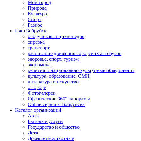
Мой город
Природа
Культура
Спорт
Разное
Наш Бобруйск
бобруйская энциклопедия
справка
транспорт
расписание движения городских автобусов
здоровье, спорт, туризм
экономика
религия и национально-культурные объединения
культура, образование, СМИ
литература и искусство
о городе
Фотогалереи
Сферические 360° панорамы
Online-сервисы Бобруйска
Каталог организаций
Авто
Бытовые услуги
Государство и общество
Дети
Домашние животные