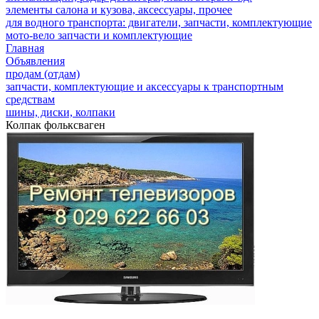
элементы салона и кузова, аксессуары, прочее
для водного транспорта: двигатели, запчасти, комплектующие
мото-вело запчасти и комплектующие
Главная
Объявления
продам (отдам)
запчасти, комплектующие и аксессуары к транспортным
средствам
шины, диски, колпаки
Колпак фольксваген