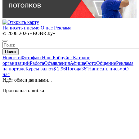
Написать письмо
О нас
Реклама
© 2006-2026 «BOBR.by»
Поиск
Новости
Фотофакт
Наш Бобруйск
Каталог
организаций
Работа
Объявления
Афиша
Фото
Общение
Реклама
на портале
Курсы валют
$ 2.96
Погода
36°
Написать письмо
О
нас
Идёт обмен данными...
Произошла ошибка