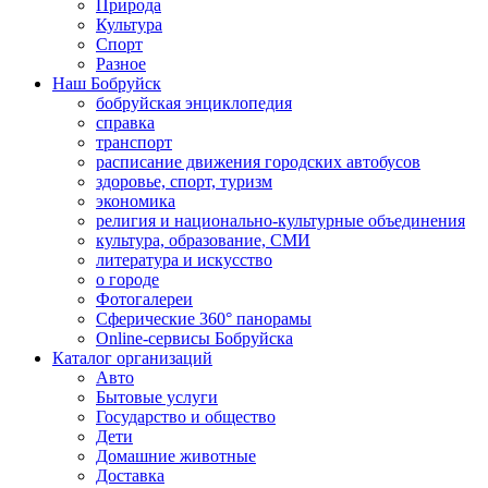
Природа
Культура
Спорт
Разное
Наш Бобруйск
бобруйская энциклопедия
справка
транспорт
расписание движения городских автобусов
здоровье, спорт, туризм
экономика
религия и национально-культурные объединения
культура, образование, СМИ
литература и искусство
о городе
Фотогалереи
Сферические 360° панорамы
Online-сервисы Бобруйска
Каталог организаций
Авто
Бытовые услуги
Государство и общество
Дети
Домашние животные
Доставка