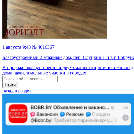
1 августа 9:43 № 4016367
Благоустроенный 2-этажный дом, пер. Слуцкий 1-й в г. Бобруй
В продаже благоустроенный двухэтажный кирпичный жилой до
дома, дачи, земельные участки в городах
Найти
назад в раздел