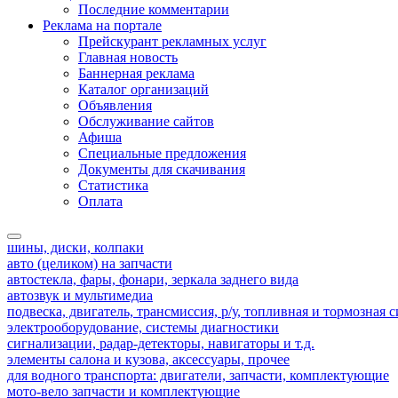
Последние комментарии
Реклама на портале
Прейскурант рекламных услуг
Главная новость
Баннерная реклама
Каталог организаций
Объявления
Обслуживание сайтов
Афиша
Специальные предложения
Документы для скачивания
Статистика
Оплата
шины, диски, колпаки
авто (целиком) на запчасти
автостекла, фары, фонари, зеркала заднего вида
автозвук и мультимедиа
подвеска, двигатель, трансмиссия, р/у, топливная и тормозная 
электрооборудование, системы диагностики
сигнализации, радар-детекторы, навигаторы и т.д.
элементы салона и кузова, аксессуары, прочее
для водного транспорта: двигатели, запчасти, комплектующие
мото-вело запчасти и комплектующие