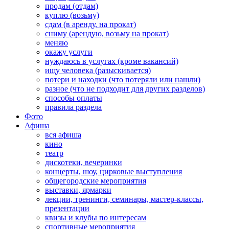
продам (отдам)
куплю (возьму)
сдам (в аренду, на прокат)
сниму (арендую, возьму на прокат)
меняю
окажу услуги
нуждаюсь в услугах (кроме вакансий)
ищу человека (разыскивается)
потери и находки (что потеряли или нашли)
разное (что не подходит для других разделов)
способы оплаты
правила раздела
Фото
Афиша
вся афиша
кино
театр
дискотеки, вечеринки
концерты, шоу, цирковые выступления
общегородские мероприятия
выставки, ярмарки
лекции, тренинги, семинары, мастер-классы,
презентации
квизы и клубы по интересам
спортивные мероприятия