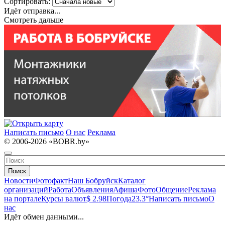
Сортировать:
Идёт отправка...
Смотреть дальше
Написать письмо
О нас
Реклама
© 2006-2026 «BOBR.by»
Поиск
Новости
Фотофакт
Наш Бобруйск
Каталог
организаций
Работа
Объявления
Афиша
Фото
Общение
Реклама
на портале
Курсы валют
$ 2.98
Погода
23.3°
Написать письмо
О
нас
Идёт обмен данными...