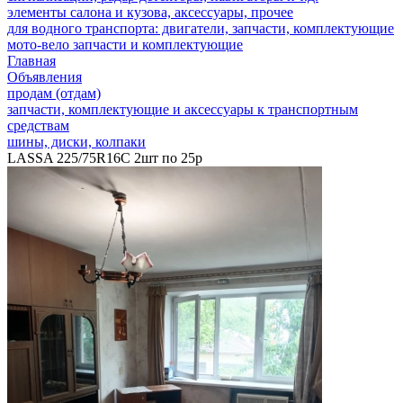
элементы салона и кузова, аксессуары, прочее
для водного транспорта: двигатели, запчасти, комплектующие
мото-вело запчасти и комплектующие
Главная
Объявления
продам (отдам)
запчасти, комплектующие и аксессуары к транспортным
средствам
шины, диски, колпаки
LASSA 225/75R16C 2шт по 25р