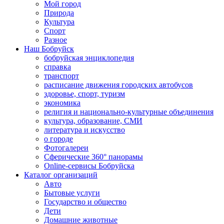
Мой город
Природа
Культура
Спорт
Разное
Наш Бобруйск
бобруйская энциклопедия
справка
транспорт
расписание движения городских автобусов
здоровье, спорт, туризм
экономика
религия и национально-культурные объединения
культура, образование, СМИ
литература и искусство
о городе
Фотогалереи
Сферические 360° панорамы
Online-сервисы Бобруйска
Каталог организаций
Авто
Бытовые услуги
Государство и общество
Дети
Домашние животные