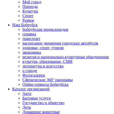
Мой город
Природа
Культура
Спорт
Разное
Наш Бобруйск
бобруйская энциклопедия
справка
транспорт
расписание движения городских автобусов
здоровье, спорт, туризм
экономика
религия и национально-культурные объединения
культура, образование, СМИ
литература и искусство
о городе
Фотогалереи
Сферические 360° панорамы
Online-сервисы Бобруйска
Каталог организаций
Авто
Бытовые услуги
Государство и общество
Дети
Домашние животные