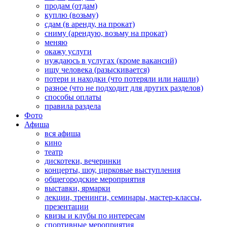
продам (отдам)
куплю (возьму)
сдам (в аренду, на прокат)
сниму (арендую, возьму на прокат)
меняю
окажу услуги
нуждаюсь в услугах (кроме вакансий)
ищу человека (разыскивается)
потери и находки (что потеряли или нашли)
разное (что не подходит для других разделов)
способы оплаты
правила раздела
Фото
Афиша
вся афиша
кино
театр
дискотеки, вечеринки
концерты, шоу, цирковые выступления
общегородские мероприятия
выставки, ярмарки
лекции, тренинги, семинары, мастер-классы,
презентации
квизы и клубы по интересам
спортивные мероприятия