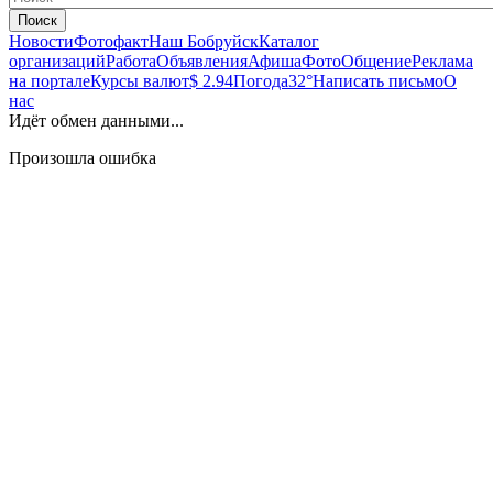
Поиск
Новости
Фотофакт
Наш Бобруйск
Каталог
организаций
Работа
Объявления
Афиша
Фото
Общение
Реклама
на портале
Курсы валют
$ 2.94
Погода
32°
Написать письмо
О
нас
Идёт обмен данными...
Произошла ошибка