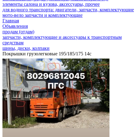
элементы салона и кузова, аксессуары, прочее
для водного транспорта: двигатели, запчасти, комплектующие
мото-вело запчасти и комплектующие
Главная
Объявления
продам (отдам)
запчасти, комплектующие и аксессуары к транспортным
средствам
шины, диски, колпаки
Покрышки грузолегковые 195/185/175 14с