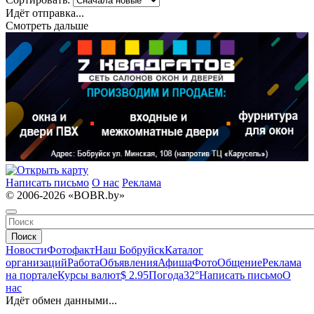
Идёт отправка...
Смотреть дальше
Написать письмо
О нас
Реклама
© 2006-2026 «BOBR.by»
Поиск
Новости
Фотофакт
Наш Бобруйск
Каталог
организаций
Работа
Объявления
Афиша
Фото
Общение
Реклама
на портале
Курсы валют
$ 2.95
Погода
32°
Написать письмо
О
нас
Идёт обмен данными...