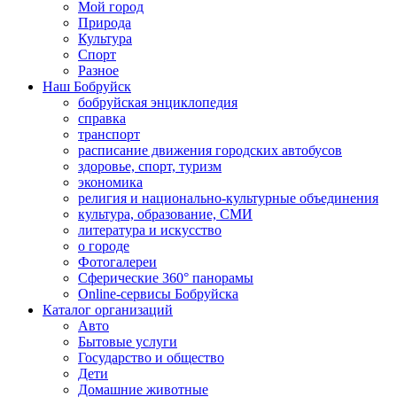
Мой город
Природа
Культура
Спорт
Разное
Наш Бобруйск
бобруйская энциклопедия
справка
транспорт
расписание движения городских автобусов
здоровье, спорт, туризм
экономика
религия и национально-культурные объединения
культура, образование, СМИ
литература и искусство
о городе
Фотогалереи
Сферические 360° панорамы
Online-сервисы Бобруйска
Каталог организаций
Авто
Бытовые услуги
Государство и общество
Дети
Домашние животные