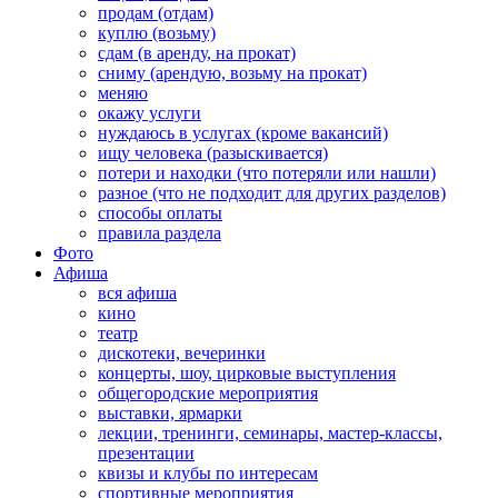
продам (отдам)
куплю (возьму)
сдам (в аренду, на прокат)
сниму (арендую, возьму на прокат)
меняю
окажу услуги
нуждаюсь в услугах (кроме вакансий)
ищу человека (разыскивается)
потери и находки (что потеряли или нашли)
разное (что не подходит для других разделов)
способы оплаты
правила раздела
Фото
Афиша
вся афиша
кино
театр
дискотеки, вечеринки
концерты, шоу, цирковые выступления
общегородские мероприятия
выставки, ярмарки
лекции, тренинги, семинары, мастер-классы,
презентации
квизы и клубы по интересам
спортивные мероприятия