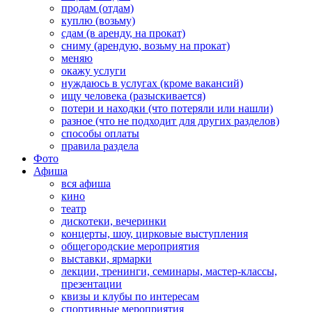
продам (отдам)
куплю (возьму)
сдам (в аренду, на прокат)
сниму (арендую, возьму на прокат)
меняю
окажу услуги
нуждаюсь в услугах (кроме вакансий)
ищу человека (разыскивается)
потери и находки (что потеряли или нашли)
разное (что не подходит для других разделов)
способы оплаты
правила раздела
Фото
Афиша
вся афиша
кино
театр
дискотеки, вечеринки
концерты, шоу, цирковые выступления
общегородские мероприятия
выставки, ярмарки
лекции, тренинги, семинары, мастер-классы,
презентации
квизы и клубы по интересам
спортивные мероприятия