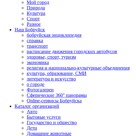
Мой город
Природа
Культура
Спорт
Разное
Наш Бобруйск
бобруйская энциклопедия
справка
транспорт
расписание движения городских автобусов
здоровье, спорт, туризм
экономика
религия и национально-культурные объединения
культура, образование, СМИ
литература и искусство
о городе
Фотогалереи
Сферические 360° панорамы
Online-сервисы Бобруйска
Каталог организаций
Авто
Бытовые услуги
Государство и общество
Дети
Домашние животные