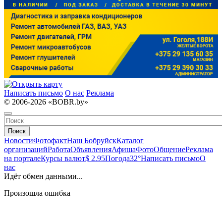
Написать письмо
О нас
Реклама
© 2006-2026 «BOBR.by»
Поиск
Новости
Фотофакт
Наш Бобруйск
Каталог
организаций
Работа
Объявления
Афиша
Фото
Общение
Реклама
на портале
Курсы валют
$ 2.95
Погода
32°
Написать письмо
О
нас
Идёт обмен данными...
Произошла ошибка