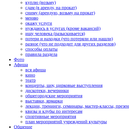
куплю (возьму)
сдам (в аренду, на прокат)
сниму (арендую, возьму на прокат)
меняю
окажу услуги
нуждаюсь в услугах (кроме вакансий)
ищу человека (разыскивается)
потери и находки (что потеряли или нашли)
разное (что не подходит для других разделов)
способы оплаты
правила раздела
Фото
Афиша
вся афиша
кино
театр
концерты, шоу, цирковые выступления
дискотеки, вечеринки
общегородские мероприятия
выставки, ярмарки
лекции, тренинги, семинары, мастер-классы, презе
квизы и клубы по интересам
спортивные мероприятия
план мероприятий учреждений культуры
Общение