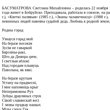
­­­­БАСУМАТРОВА Светлана Михайловна – родилась 22 ноября 1
года живет в Бобруйске. Преподавала, работала в совхозе, на р
г.), «Кветкi палявыя» (1985 г.), «Званы чалавечнасцi» (1988 г
невинных людей навеяна судьбой деда. Любовь к родной земле, 
Родны горад
Узнауся горад мой
На беразе восокiм
Зусiм не гаваркой
Бярэзiны-ракi,
Што да Дняпра цяче,
I светлыя аблокi
Над городам плывуць
Павольна, як вякi.
На беразе крутым
Устану на прадвеснi,
I мне напомнiць крыг
Непераможны Рух
Зубцы драуляных стрэх
Сiвой славянскай весi
I мовы прэдкау нашых
Мiлы сэрцу Гук.