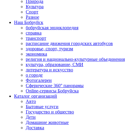
Природа
Культура
Спорт
Разное
Наш Бобруйск
бобруйская энциклопедия
справка
транспорт
расписание движения городских автобусов
здоровье, спорт, туризм
экономика
религия и национально-культурные объединения
культура, образование, СМИ
литература и искусство
о городе
Фотогалереи
Сферические 360° панорамы
Online-сервисы Бобруйска
Каталог организаций
Авто
Бытовые услуги
Государство и общество
Дети
Домашние животные
Доставка