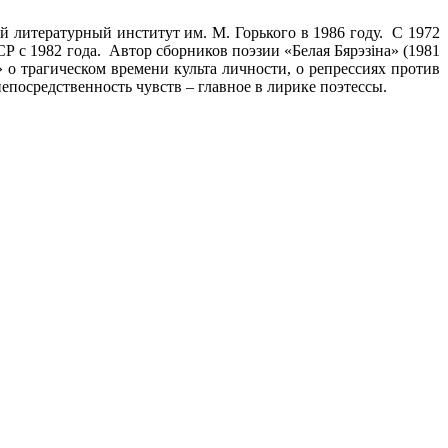
й литературный институт им. М. Горького в 1986 году. С 1972
ССР с 1982 года. Автор сборников поэзии «Белая Бярэзiна» (1981
цi» о трагическом времени культа личности, о репрессиях против
непосредственность чувств – главное в лирике поэтессы.