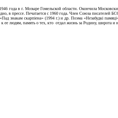
946 года в г. Мозыре Гомельской области. Окончила Московски
адио, в прессе. Печатается с 1960 года. Член Союза писателей Б
.), «Пад знакам скарпiена» (1994 г.) и др. Поэма «Незабудкi памя
к ее людям, память о тех, кто отдал жизнь за Родину, широта и 