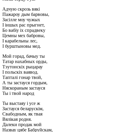
Адчую скрозь вякi
Пажароу дым барвовы,
Засiлле моу чужых
I iншых рас прыгнет,
Бо вабiу iх спрадвеку
Цемны мех бабровы,
I карабельны лес,
I бурштыновы мед.
Мой горад, бачыу ты
Татар нахабных орды,
Тэутонскiх рыцарау
I польскiх ваявод.
Тапталi гонар твой,
А ты застауся гордым,
Няскораным застауся
Ты i твой народ
Ты выстаяу i усе ж
Застауся беларускiм,
Свабодным, як твая
Вялiкая родня.
Далеки продак мой
Назвау цябе Бабруйскам,