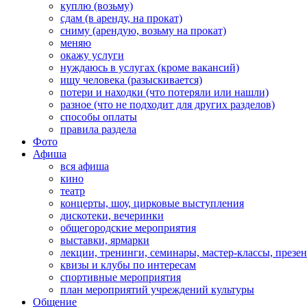
куплю (возьму)
сдам (в аренду, на прокат)
сниму (арендую, возьму на прокат)
меняю
окажу услуги
нуждаюсь в услугах (кроме вакансий)
ищу человека (разыскивается)
потери и находки (что потеряли или нашли)
разное (что не подходит для других разделов)
способы оплаты
правила раздела
Фото
Афиша
вся афиша
кино
театр
концерты, шоу, цирковые выступления
дискотеки, вечеринки
общегородские мероприятия
выставки, ярмарки
лекции, тренинги, семинары, мастер-классы, презе
квизы и клубы по интересам
спортивные мероприятия
план мероприятий учреждений культуры
Общение