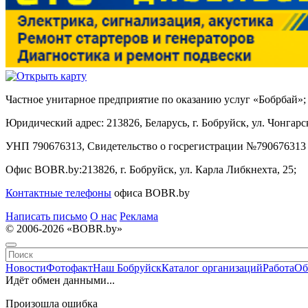
Частное унитарное предприятие по оказанию услуг «Бобрбай»;
Юридический адрес:
213826, Беларусь, г. Бобруйск, ул. Чонгарск
УНП 790676313, Свидетельство о госрегистрации №790676313 
Офис BOBR.by:
213826, г. Бобруйск, ул. Карла Либкнехта, 25;
Контактные телефоны
офиса BOBR.by
Написать письмо
О нас
Реклама
© 2006-2026 «BOBR.by»
Новости
Фотофакт
Наш Бобруйск
Каталог организаций
Работа
Об
Идёт обмен данными...
Произошла ошибка