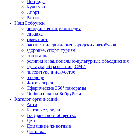
Природа
Культура
Спорт
Разное
Наш Бобруйск
бобруйская энциклопедия
справка
транспорт
расписание движения городских автобусов
здоровье, спорт, туризм
экономика
религия и национально-культурные объединения
культура, образование, СМИ
литература и искусство
о городе
Фотогалереи
Сферические 360° панорамы
Online-сервисы Бобруйска
Каталог организаций
Авто
Бытовые услуги
Государство и общество
Дети
Домашние животные
Доставка