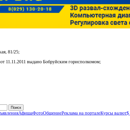
ая, 81/25;
от 11.11.2011 выдано Бобруйским горисполкомом;
Поиск
ъявления
Афиша
Фото
Общение
Реклама на портале
Курсы валют
$