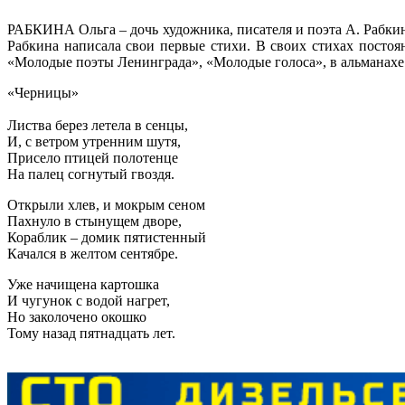
­РАБКИНА Ольга – дочь художника, писателя и поэта А. Рабки
Рабкина написала свои первые стихи. В своих стихах постоя
«Молодые поэты Ленинграда», «Молодые голоса», в альманахе
«Черницы»
Листва берез летела в сенцы,
И, с ветром утренним шутя,
Присело птицей полотенце
На палец согнутый гвоздя.
Открыли хлев, и мокрым сеном
Пахнуло в стынущем дворе,
Кораблик – домик пятистенный
Качался в желтом сентябре.
Уже начищена картошка
И чугунок с водой нагрет,
Но заколочено окошко
Тому назад пятнадцать лет.