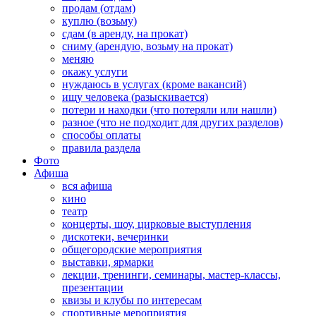
продам (отдам)
куплю (возьму)
сдам (в аренду, на прокат)
сниму (арендую, возьму на прокат)
меняю
окажу услуги
нуждаюсь в услугах (кроме вакансий)
ищу человека (разыскивается)
потери и находки (что потеряли или нашли)
разное (что не подходит для других разделов)
способы оплаты
правила раздела
Фото
Афиша
вся афиша
кино
театр
концерты, шоу, цирковые выступления
дискотеки, вечеринки
общегородские мероприятия
выставки, ярмарки
лекции, тренинги, семинары, мастер-классы,
презентации
квизы и клубы по интересам
спортивные мероприятия