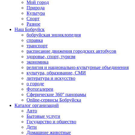
Мой город
Природа
Культура
Спорт
Разное
Наш Бобруйск
бобруйская энциклопедия
справка
транспорт
расписание движения городских автобусов
здоровье, спорт, туризм
экономика
религия и национально-культурные объединения
культура, образование, СМИ
литература и искусство
о городе
Фотогалереи
Сферические 360° панорамы
Online-сервисы Бобруйска
Каталог организаций
Авто
Бытовые услуги
Государство и общество
Дети
Домашние животные