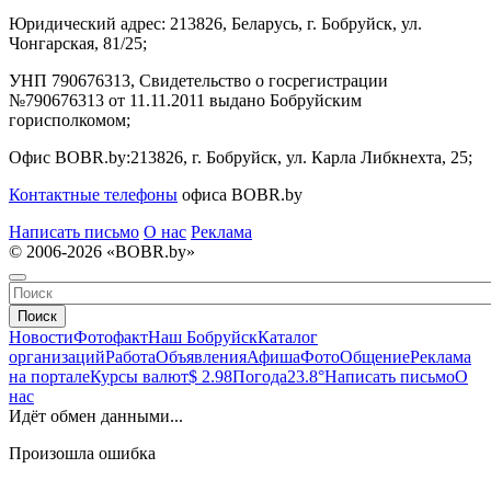
Юридический адрес:
213826, Беларусь, г. Бобруйск, ул.
Чонгарская, 81/25;
УНП 790676313, Свидетельство о госрегистрации
№790676313 от 11.11.2011 выдано Бобруйским
горисполкомом;
Офис BOBR.by:
213826, г. Бобруйск, ул. Карла Либкнехта, 25;
Контактные телефоны
офиса BOBR.by
Написать письмо
О нас
Реклама
© 2006-2026 «BOBR.by»
Поиск
Новости
Фотофакт
Наш Бобруйск
Каталог
организаций
Работа
Объявления
Афиша
Фото
Общение
Реклама
на портале
Курсы валют
$ 2.98
Погода
23.8°
Написать письмо
О
нас
Идёт обмен данными...
Произошла ошибка