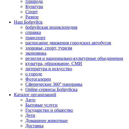
Природа
Культура
Спорт
Разное
Наш Бобруйск
бобруйская энциклопедия
справка
транспорт
расписание движения городских автобусов
здоровье, спорт, туризм
экономика
религия и национально-культурные объединения
культура, образование, СМИ
литература и искусство
о городе
Фотогалереи
Сферические 360° панорамы
Online-сервисы Бобруйска
Каталог организаций
Авто
Бытовые услуги
Государство и общество
Дети
Домашние животные
Доставка