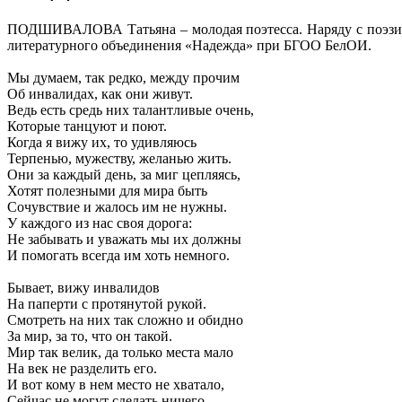
ПОДШИВАЛОВА Татьяна – молодая поэтесса. Наряду с поэзие
литературного объединения «Надежда» при БГОО БелОИ.
Мы думаем, так редко, между прочим
Об инвалидах, как они живут.
Ведь есть средь них талантливые очень,
Которые танцуют и поют.
Когда я вижу их, то удивляюсь
Терпенью, мужеству, желанью жить.
Они за каждый день, за миг цепляясь,
Хотят полезными для мира быть
Сочувствие и жалось им не нужны.
У каждого из нас своя дорога:
Не забывать и уважать мы их должны
И помогать всегда им хоть немного.
Бывает, вижу инвалидов
На паперти с протянутой рукой.
Смотреть на них так сложно и обидно
За мир, за то, что он такой.
Мир так велик, да только места мало
На век не разделить его.
И вот кому в нем место не хватало,
Сейчас не могут сделать ничего.