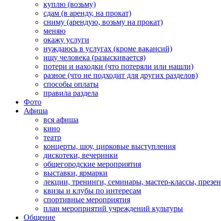
куплю (возьму)
сдам (в аренду, на прокат)
сниму (арендую, возьму на прокат)
меняю
окажу услуги
нуждаюсь в услугах (кроме вакансий)
ищу человека (разыскивается)
потери и находки (что потеряли или нашли)
разное (что не подходит для других разделов)
способы оплаты
правила раздела
Фото
Афиша
вся афиша
кино
театр
концерты, шоу, цирковые выступления
дискотеки, вечеринки
общегородские мероприятия
выставки, ярмарки
лекции, тренинги, семинары, мастер-классы, презе
квизы и клубы по интересам
спортивные мероприятия
план мероприятий учреждений культуры
Общение