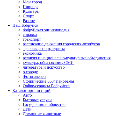
Мой город
Природа
Культура
Спорт
Разное
Наш Бобруйск
бобруйская энциклопедия
справка
транспорт
расписание движения городских автобусов
здоровье, спорт, туризм
экономика
религия и национально-культурные объединения
культура, образование, СМИ
литература и искусство
о городе
Фотогалереи
Сферические 360° панорамы
Online-сервисы Бобруйска
Каталог организаций
Авто
Бытовые услуги
Государство и общество
Дети
Домашние животные