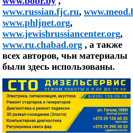
www.bobr.by
,
www.russian.fjc.ru
,
www.meod.
www.phljnet.org
,
www.jewishrussiancenter.org
,
www.ru.chabad.org
, а также
всех авторов, чьи материалы
были здесь использованы.