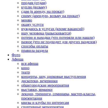
продам (отдам)
куплю (возьму)
сдам (в аренду, на прокат)
сниму (арендую, возьму на прокат)
меняю
окажу услуги
нуждаюсь в услугах (кроме вакансий)
ищу человека (разыскивается)
потери и находки (что потеряли или нашли)
разное (что не подходит для других разделов)
способы оплаты
правила раздела
Фото
Афиша
вся афиша
кино
театр
концерты, шоу, цирковые выступления
дискотеки, вечеринки
общегородские мероприятия
выставки, ярмарки
лекции, тренинги, семинары, мастер-классы,
презентации
квизы и клубы по интересам
спортивные мероприятия