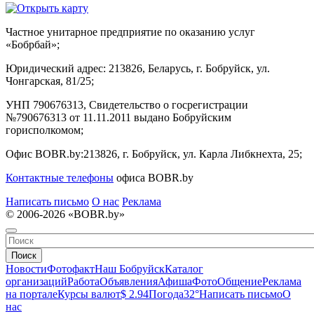
Частное унитарное предприятие по оказанию услуг
«Бобрбай»;
Юридический адрес:
213826, Беларусь, г. Бобруйск, ул.
Чонгарская, 81/25;
УНП 790676313, Свидетельство о госрегистрации
№790676313 от 11.11.2011 выдано Бобруйским
горисполкомом;
Офис BOBR.by:
213826, г. Бобруйск, ул. Карла Либкнехта, 25;
Контактные телефоны
офиса BOBR.by
Написать письмо
О нас
Реклама
© 2006-2026 «BOBR.by»
Поиск
Новости
Фотофакт
Наш Бобруйск
Каталог
организаций
Работа
Объявления
Афиша
Фото
Общение
Реклама
на портале
Курсы валют
$ 2.94
Погода
32°
Написать письмо
О
нас