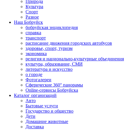
Природа
Культура
Спорт
Разное
Наш Бобруйск
бобруйская энциклопедия
справка
транспорт
расписание движения городских автобусов
здоровье, спорт, туризм
экономика
религия и национально-культурные объединения
культура, образование, СМИ
литература и искусство
о городе
Фотогалереи
Сферические 360° панорамы
Online-сервисы Бобруйска
Каталог организаций
Авто
Бытовые услуги
Государство и общество
Дети
Домашние животные
Доставка