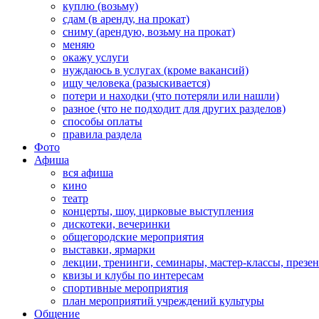
куплю (возьму)
сдам (в аренду, на прокат)
сниму (арендую, возьму на прокат)
меняю
окажу услуги
нуждаюсь в услугах (кроме вакансий)
ищу человека (разыскивается)
потери и находки (что потеряли или нашли)
разное (что не подходит для других разделов)
способы оплаты
правила раздела
Фото
Афиша
вся афиша
кино
театр
концерты, шоу, цирковые выступления
дискотеки, вечеринки
общегородские мероприятия
выставки, ярмарки
лекции, тренинги, семинары, мастер-классы, презе
квизы и клубы по интересам
спортивные мероприятия
план мероприятий учреждений культуры
Общение