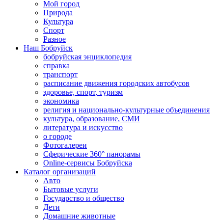
Мой город
Природа
Культура
Спорт
Разное
Наш Бобруйск
бобруйская энциклопедия
справка
транспорт
расписание движения городских автобусов
здоровье, спорт, туризм
экономика
религия и национально-культурные объединения
культура, образование, СМИ
литература и искусство
о городе
Фотогалереи
Сферические 360° панорамы
Online-сервисы Бобруйска
Каталог организаций
Авто
Бытовые услуги
Государство и общество
Дети
Домашние животные